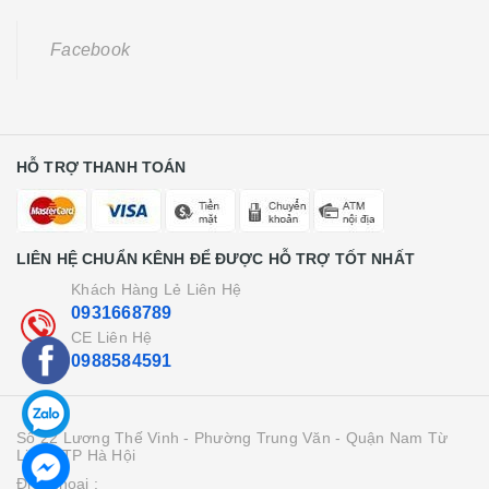
Facebook
HỖ TRỢ THANH TOÁN
LIÊN HỆ CHUẨN KÊNH ĐỂ ĐƯỢC HỖ TRỢ TỐT NHẤT
Khách Hàng Lẻ Liên Hệ
0931668789
CE Liên Hệ
0988584591
Số 22 Lương Thế Vinh - Phường Trung Văn - Quận Nam Từ
Liên - TP Hà Hội
Điện thoại :