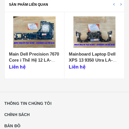
SẢN PHẨM LIÊN QUAN
Main Dell Precision 7670
Mainboard Laptop Dell
Core i Thế Hệ 12 LA-
XPS 13 9350 Utra LA-
L882P
N601P
Liên hệ
Liên hệ
THÔNG TIN CHÚNG TÔI
CHÍNH SÁCH
BẢN ĐỒ