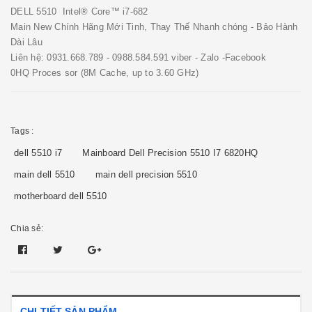
DELL 5510 Intel® Core™ i7-682
Main New Chính Hãng Mới Tinh, Thay Thế Nhanh chóng - Bảo Hành
Dài Lâu
Liên hệ: 0931.668.789 - 0988.584.591 viber - Zalo -Facebook
0HQ Proces sor (8M Cache, up to 3.60 GHz)
Tags :
dell 5510 i7
Mainboard Dell Precision 5510 I7 6820HQ
main dell 5510
main dell precision 5510
motherboard dell 5510
Chia sẻ:
CHI TIẾT SẢN PHẨM