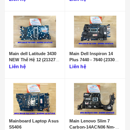
Main dell Latitude 3430
Main Dell Inspiron 14
NEW Thế Hệ 12 (213274-
Plus 7440 - 7640 (233086-
1)
1)
Liên hệ
Liên hệ
Mainboard Laptop Asus
Main Lenovo Slim 7
S5406
Carbon-14ACN06 Nm-