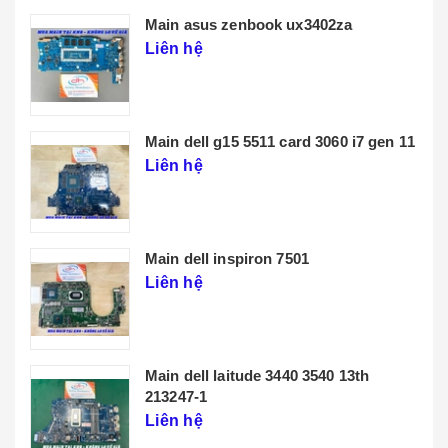
 ux3402za
Main lenovo t14 gen 3
Liên hệ
card 3060 i7 gen 11
7501
40 3540 13th