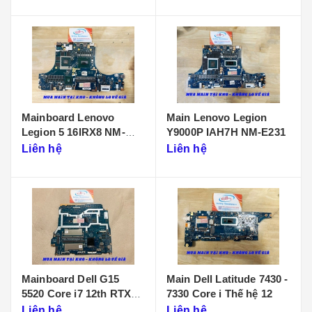
Mainboard Lenovo
Main Lenovo Legion
Legion 5 16IRX8 NM-
Y9000P IAH7H NM-E231
F901
Liên hệ
Liên hệ
Mainboard Dell G15
Main Dell Latitude 7430 -
5520 Core i7 12th RTX
7330 Core i Thế hệ 12
3050 LA-655P
Liên hệ
Liên hệ