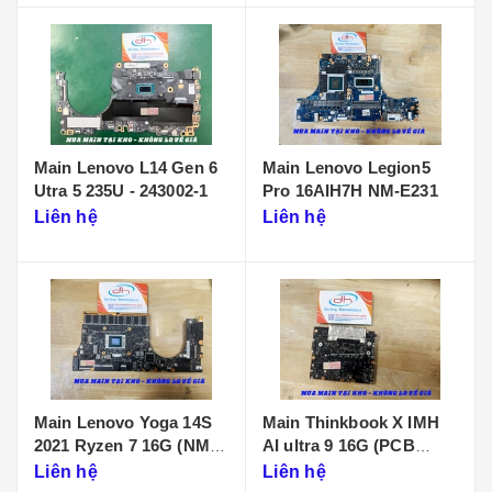
Main Lenovo L14 Gen 6
Main Lenovo Legion5
Utra 5 235U - 243002-1
Pro 16AIH7H NM-E231
Liên hệ
Liên hệ
Main Lenovo Yoga 14S
Main Thinkbook X IMH
2021 Ryzen 7 16G (NM-
AI ultra 9 16G (PCB
D431)
KB340 NMF641)
Liên hệ
Liên hệ