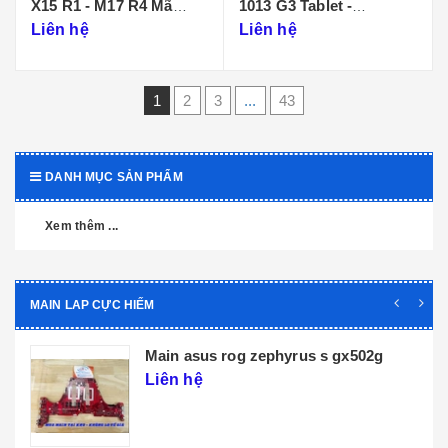
X15 R1 - M17 R4 Mã
1013 G3 Tablet -
Main LA-K471P
DA0D99MBAI0
Liên hệ
Liên hệ
1
2
3
...
43
DANH MỤC SẢN PHẨM
Xem thêm ...
MAIN LAP CỰC HIẾM
yrus s gx502g
Main dell xps 9320 core i5 
l071p
Liên hệ