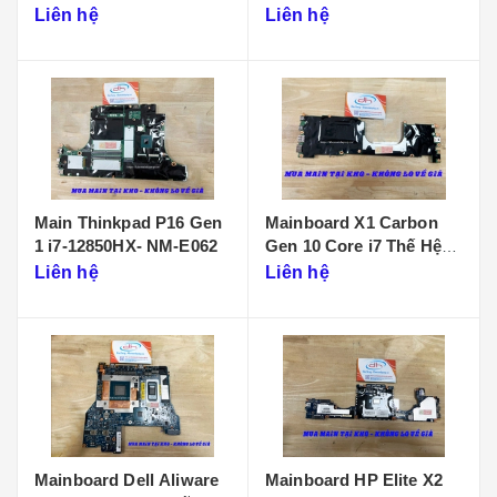
D901
Liên hệ
Liên hệ
Main Thinkpad P16 Gen
Mainboard X1 Carbon
1 i7-12850HX- NM-E062
Gen 10 Core i7 Thế Hệ
12 - NM-D961
Liên hệ
Liên hệ
Mainboard Dell Aliware
Mainboard HP Elite X2