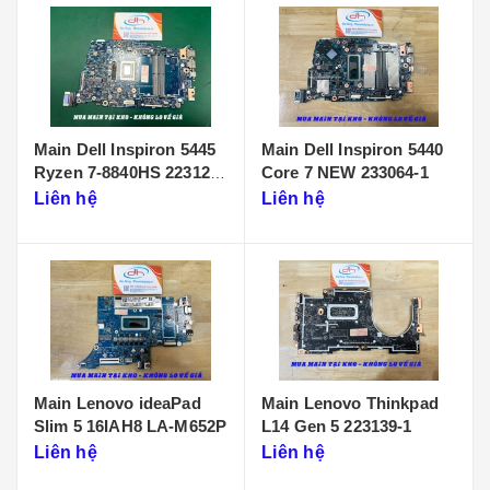
Main Dell Inspiron 5445
Main Dell Inspiron 5440
Ryzen 7-8840HS 223125-
Core 7 NEW 233064-1
1
Liên hệ
Liên hệ
Main Lenovo ideaPad
Main Lenovo Thinkpad
Slim 5 16IAH8 LA-M652P
L14 Gen 5 223139-1
Liên hệ
Liên hệ