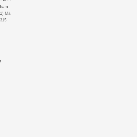
 tham
-1) Mã
9315
5