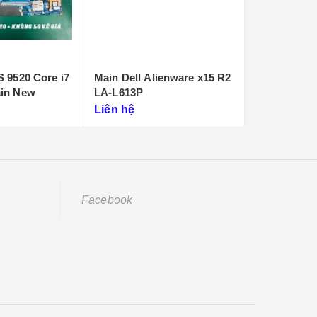
S 9520 Core i7
Main Dell Alienware x15 R2
Mainboard D
ain New
LA-L613P
M15 R7 Core
(LA-L652P)
Liên hệ
Liên hệ
Facebook