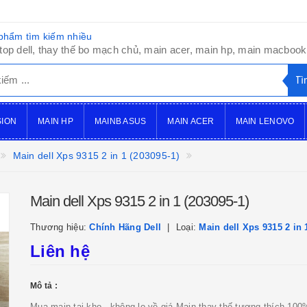
phẩm tìm kiếm nhiều
top dell, thay thế bo mạch chủ, main acer, main hp, main macbook,
SION
MAIN HP
MAINB ASUS
MAIN ACER
MAIN LENOVO
Main dell Xps 9315 2 in 1 (203095-1)
Main dell Xps 9315 2 in 1 (203095-1)
Thương hiệu:
Chính Hãng Dell
Loại:
Main dell Xps 9315 2 in 
Liên hệ
Mô tả :
Mua main tại kho - không lo về giá Main thay thế tương thích 10