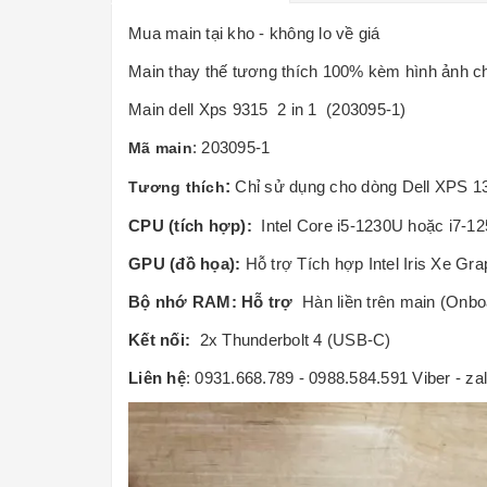
Mua main tại kho - không lo về giá
Main thay thế tương thích 100% kèm hình ảnh c
Main dell Xps 9315 2 in 1 (203095-1)
: 203095-1
Mã main
:
Chỉ sử dụng cho dòng Dell XPS 13
Tương thích
CPU (tích hợp):
Intel Core i5-1230U hoặc i7-1
GPU (đồ họa):
Hỗ trợ
Tích hợp Intel Iris Xe Gra
Bộ nhớ RAM: Hỗ trợ
Hàn liền trên main (Onb
Kết nối:
2x Thunderbolt 4 (USB-C)
Liên hệ
: 0931.668.789 - 0988.584.591 Viber - za