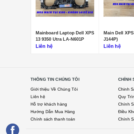
sion 7670
Mainboard Laptop Dell XPS
Main Dell XPS
12 LA-L882P
13 9350 Utra LA-N601P
J144P)
Liên hệ
Liên hệ
THÔNG TIN CHÚNG TÔI
CHÍNH 
Giới thiệu Về Chúng Tôi
Chinh S
Liên hệ
Quy Trì
Hỗ trợ khách hàng
Chính S
Hướng Dẫn Mua Hàng
Điều Kh
Chính sách thanh toán
Chính S