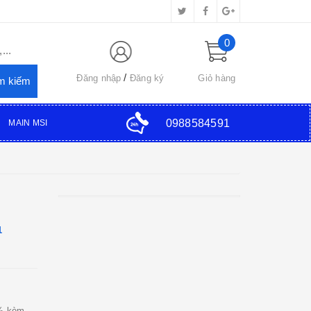
0
...
Đăng nhập
Đăng ký
Giỏ hàng
0988584591
MAIN MSI
1
0% kèm