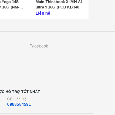
 Yoga 14S
Main Thinkbook X IMH AI
Mainboard 
G (NM-
ultra 9 16G (PCB KB340
5 16IRX8 N
NMF641)
Liên hệ
Liên hệ
Facebook
ỢC HỖ TRỢ TỐT NHẤT