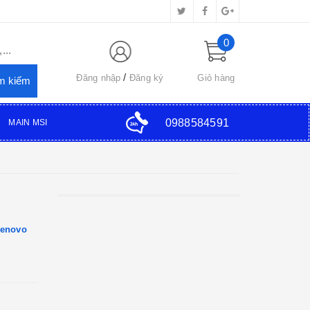
0
...
Đăng nhập
Đăng ký
Giỏ hàng
0988584591
MAIN MSI
lenovo