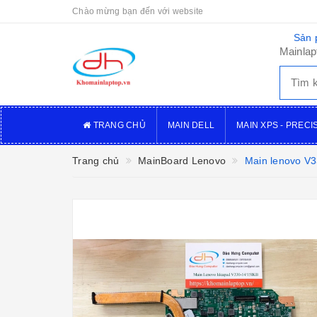
Chào mừng bạn đến với website
Sản 
Mainlap
TRANG CHỦ
MAIN DELL
MAIN XPS - PRECI
Trang chủ
MainBoard Lenovo
Main lenovo V3