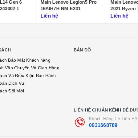
L14 Gen 6
Main Lenovo Legion5 Pro
Main Lenovo
243002-1
16AIH7H NM-E231
2021 Ryzen 7 16
D431)
Liên hệ
Liên hệ
SÁCH
BẢN ĐỒ
ách Bảo Mật Khách hàng
nh Vận Chuyển Và Giao Hàng
ách Và Điều Kiện Bảo Hành
oản Dịch Vụ
ách Đổi Mới
LIÊN HỆ CHUẨN KÊNH ĐỂ ĐƯ