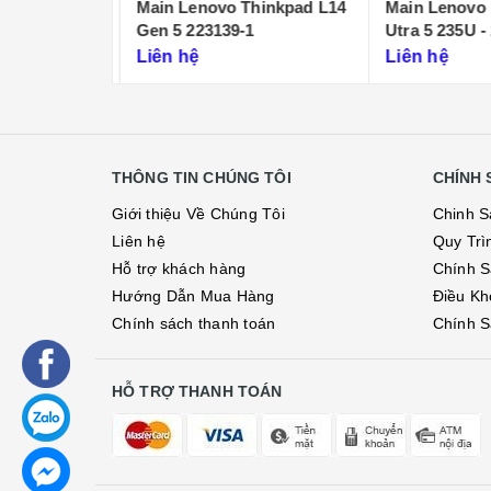
deaPad Slim
Main Lenovo Thinkpad L14
Main Lenovo 
652P
Gen 5 223139-1
Utra 5 235U - 
Liên hệ
Liên hệ
THÔNG TIN CHÚNG TÔI
CHÍNH 
Giới thiệu Về Chúng Tôi
Chinh S
Liên hệ
Quy Trì
Hỗ trợ khách hàng
Chính S
Hướng Dẫn Mua Hàng
Điều Kh
Chính sách thanh toán
Chính S
HỖ TRỢ THANH TOÁN