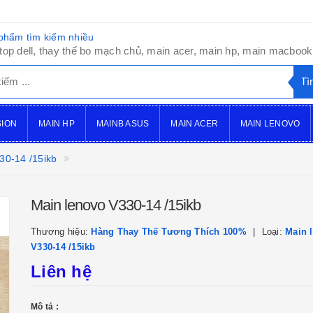
phẩm tìm kiếm nhiều
top dell, thay thế bo mạch chủ, main acer, main hp, main macbook,
SION
MAIN HP
MAINB ASUS
MAIN ACER
MAIN LENOVO
30-14 /15ikb
Main lenovo V330-14 /15ikb
Thương hiệu:
Hàng Thay Thế Tương Thích 100%
Loại:
Main 
V330-14 /15ikb
Liên hệ
Mô tả :