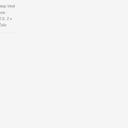
top Intel
ọa :
.0, 2 x
Zalo