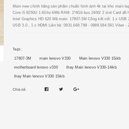
Main new chính hãng sản phẩm chuẩn hình ảnh 4k tại kho main lap
Core i5 8250U 1.6Ghz-6Mb RAM: 1*4Gb bus 2400/ 2 slot Card đồ h
Intel Graphics HD 620 Mã main: 17807-3M Cổng kết nối: 1 x USB 2
USB 3.0 , 1 x HDMI Liên hệ: 0931.668.789 - 0988.584.591 Viber - 
Tags :
17807-3M
main lenovo V330
Main lenovo V330 15ikb
motherboard lenovo v330
thay Main lenovo V330-14ikb
thay Main lenovo V330 15ikb
Chia sẻ: