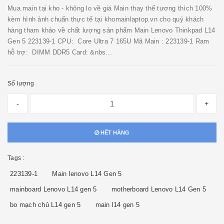
Mua main tại kho - không lo về giá Main thay thế tương thích 100%
kèm hình ảnh chuẩn thực tế tại khomainlaptop.vn cho quý khách
hàng tham khảo về chất lượng sản phẩm Main Lenovo Thinkpad L14
Gen 5 223139-1 CPU: Core Ultra 7 165U Mã Main : 223139-1 Ram
hỗ trợ: DIMM DDR5 Card: &nbs...
Số lượng
-
+
HẾT HÀNG
Tags :
223139-1
Main lenovo L14 Gen 5
mainboard Lenovo L14 gen 5
motherboard Lenovo L14 Gen 5
bo mạch chủ L14 gen 5
main l14 gen 5