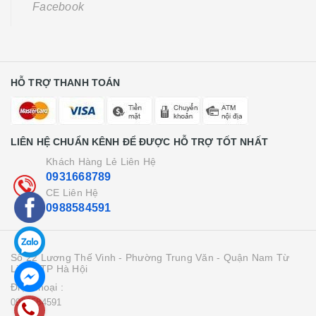
Facebook
HỖ TRỢ THANH TOÁN
LIÊN HỆ CHUẨN KÊNH ĐỂ ĐƯỢC HỖ TRỢ TỐT NHẤT
Khách Hàng Lẻ Liên Hệ
0931668789
CE Liên Hệ
0988584591
Số 22 Lương Thế Vinh - Phường Trung Văn - Quận Nam Từ
Liên - TP Hà Hội
Điện thoại :
0988584591