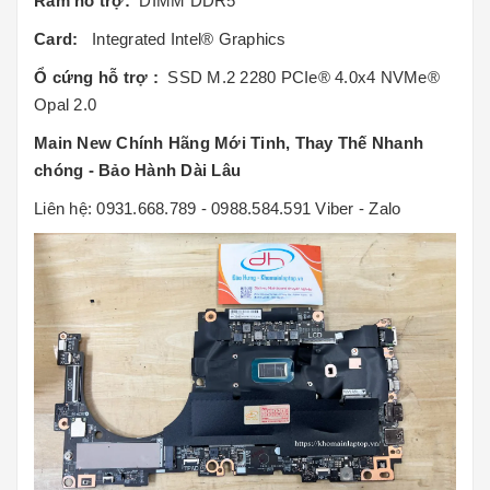
Ram hỗ trợ:
DIMM DDR5
Card:
Integrated Intel® Graphics
Ổ cứng hỗ trợ :
SSD M.2 2280 PCIe® 4.0x4 NVMe®
Opal 2.0
Main New Chính Hãng Mới Tinh, Thay Thế Nhanh
chóng - Bảo Hành Dài Lâu
Liên hệ: 0931.668.789 - 0988.584.591 Viber - Zalo