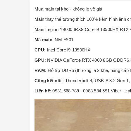
Mua main tại kho - không lo về giá
Main thay thế tương thích 100% kèm hình ảnh c
Main Legion Y9000 IRX8 Core i9 13900HX RTX 
Mã main
: NM-F901
CPU:
Intel Core i9-13900HX
GPU:
NVIDIA GeForce RTX 4060 8GB GDDR6,
RAM:
Hỗ trợ DDR5 (thường là 2 khe, nâng cấp
Cổng kết nối
:
Thunderbolt 4, USB-A 3.2 Gen 
Liên hệ
: 0931.668.789 - 0988.584.591 Viber - za
5