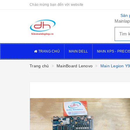
Chào mừng bạn đến với website
Sản 
Mainlap
TRANG CHỦ
MAIN DELL
MAIN XPS - PRECI
Trang chủ
MainBoard Lenovo
Main Legion Y