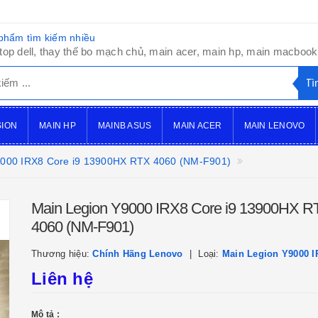
phẩm tìm kiếm nhiều
top dell, thay thế bo mạch chủ, main acer, main hp, main macbook,
SION
MAIN HP
MAINB ASUS
MAIN ACER
MAIN LENOVO
9000 IRX8 Core i9 13900HX RTX 4060 (NM-F901)
Main Legion Y9000 IRX8 Core i9 13900HX R
4060 (NM-F901)
Thương hiệu:
Chính Hãng Lenovo
Loại:
Main Legion Y9000 I
Liên hệ
Mô tả :