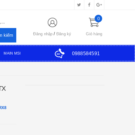
0
...
Đăng nhập
Đăng ký
Giỏ hàng
0988584591
MAIN MSI
TX
RX8