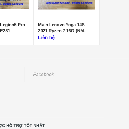
 Yoga 14S
Main Thinkbook X IMH AI
Mainboard 
G (NM-
ultra 9 16G (PCB KB340
5 16IRX8 N
NMF641)
Liên hệ
Liên hệ
Facebook