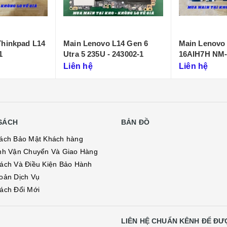
L14 Gen 6
Main Lenovo Legion5 Pro
Main Lenovo
243002-1
16AIH7H NM-E231
2021 Ryzen 7 16
D431)
Liên hệ
Liên hệ
SÁCH
BẢN ĐỒ
ách Bảo Mật Khách hàng
nh Vận Chuyển Và Giao Hàng
ách Và Điều Kiện Bảo Hành
oản Dịch Vụ
ách Đổi Mới