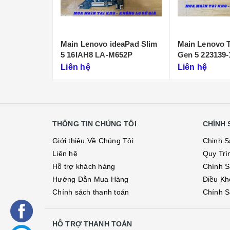
deaPad Slim
Main Lenovo Thinkpad L14
Main Lenovo 
652P
Gen 5 223139-1
Utra 5 235U - 
Liên hệ
Liên hệ
THÔNG TIN CHÚNG TÔI
CHÍNH 
Giới thiệu Về Chúng Tôi
Chinh S
Liên hệ
Quy Trì
Hỗ trợ khách hàng
Chính S
Hướng Dẫn Mua Hàng
Điều Kh
Chính sách thanh toán
Chính S