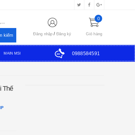
0
...
Đăng nhập
Đăng ký
Giỏ hàng
0988584591
MAIN MSI
i Thế
HP