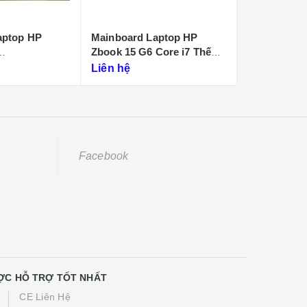
aptop HP
Mainboard Laptop HP
Mainboard 
Zbook 15 G6 Core i7 Thế
15T-ES
C0)
Hệ 9
Liên hệ
Liên hệ
Facebook