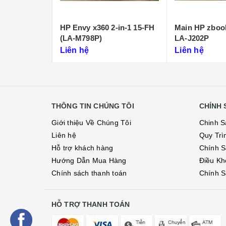
lite X2
HP Envy x360 2-in-1 15-FH
Main HP zbook
-
(LA-M798P)
LA-J202P
Liên hệ
Liên hệ
THÔNG TIN CHÚNG TÔI
CHÍNH 
Giới thiệu Về Chúng Tôi
Chinh S
Liên hệ
Quy Trì
Hỗ trợ khách hàng
Chính S
Hướng Dẫn Mua Hàng
Điều Kh
Chính sách thanh toán
Chính S