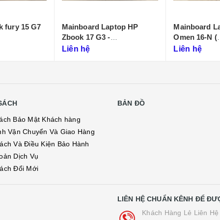
 fury 15 G7
Mainboard Laptop HP
Mainboard L
Zbook 17 G3 -
Omen 16-N (
DA0XW3MBAH0
DAG3NMB5C
Liên hệ
Liên hệ
SÁCH
BẢN ĐỒ
ách Bảo Mật Khách hàng
nh Vận Chuyển Và Giao Hàng
ách Và Điều Kiện Bảo Hành
oản Dịch Vụ
ách Đổi Mới