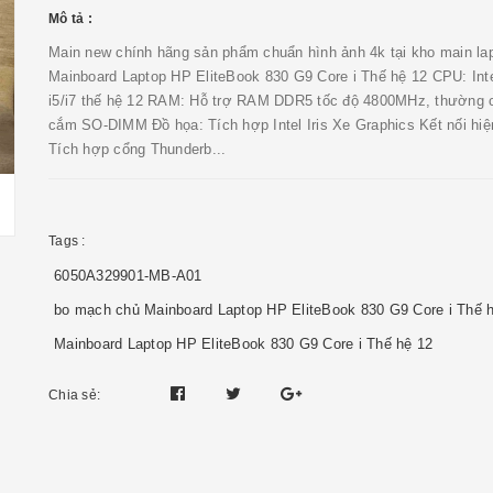
Mô tả :
Main new chính hãng sản phẩm chuẩn hình ảnh 4k tại kho main la
Mainboard Laptop HP EliteBook 830 G9 Core i Thế hệ 12 CPU: Int
i5/i7 thế hệ 12 RAM: Hỗ trợ RAM DDR5 tốc độ 4800MHz, thường 
cắm SO-DIMM Đồ họa: Tích hợp Intel Iris Xe Graphics Kết nối hiện
Tích hợp cổng Thunderb...
Tags :
6050A329901-MB-A01
bo mạch chủ Mainboard Laptop HP EliteBook 830 G9 Core i Thế 
Mainboard Laptop HP EliteBook 830 G9 Core i Thế hệ 12
Chia sẻ: