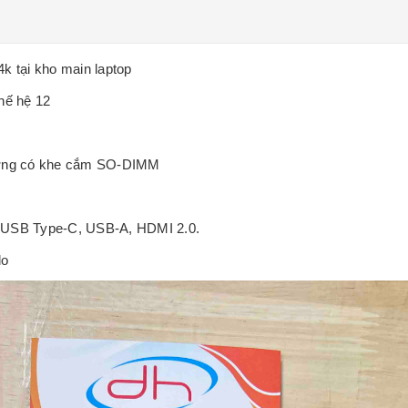
k tại kho main laptop
hế hệ 12
ờng có khe cắm SO-DIMM
/ USB Type-C
, USB-A, HDMI 2.0.
lo