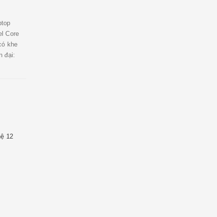
ptop
el Core
có khe
 đại:
hệ 12