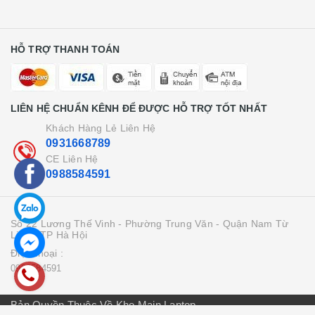
HỖ TRỢ THANH TOÁN
LIÊN HỆ CHUẨN KÊNH ĐỂ ĐƯỢC HỖ TRỢ TỐT NHẤT
Khách Hàng Lẻ Liên Hệ
0931668789
CE Liên Hệ
0988584591
Số 22 Lương Thế Vinh - Phường Trung Văn - Quận Nam Từ
Liên - TP Hà Hội
Điện thoại :
0988584591
Bản Quyền Thuộc Về Kho Main Laptop