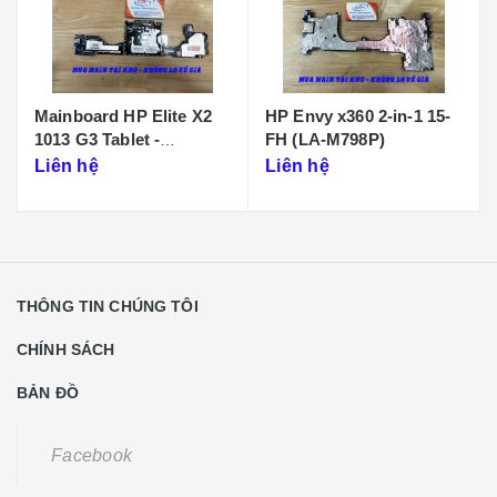
HP Envy x360 2-in-1 15-
Main HP zbook fury 15
FH (LA-M798P)
G7 LA-J202P
Liên hệ
Liên hệ
THÔNG TIN CHÚNG TÔI
CHÍNH SÁCH
BẢN ĐỒ
Facebook