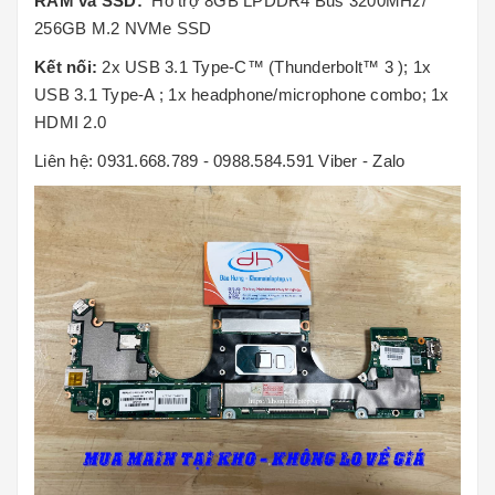
RAM và SSD:
Hỗ trợ
8GB LPDDR4 Bus 3200MHz/
256GB M.2 NVMe SSD
Kết nối:
2x USB 3.1 Type-C™ (Thunderbolt™ 3 ); 1x
USB 3.1 Type-A ; 1x headphone/microphone combo; 1x
HDMI 2.0
Liên hệ: 0931.668.789 - 0988.584.591 Viber - Zalo