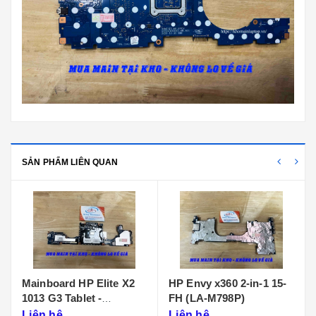
SẢN PHẨM LIÊN QUAN
nboard HP Elite X2
HP Envy x360 2-in-1 15-
Main HP 
 G3 Tablet -
FH (LA-M798P)
G7 LA-J
D99MBAI0
n hệ
Liên hệ
Liên hệ