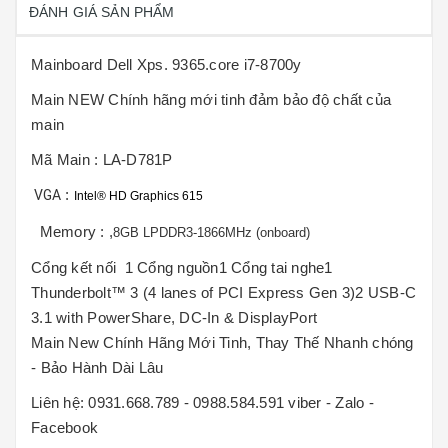
ĐÁNH GIÁ SẢN PHẨM
Mainboard Dell Xps. 9365.core i7-8700y
Main NEW Chính hãng mới tinh đảm bảo độ chất của
main
Mã Main : LA-D781P
:
VGA
Intel® HD Graphics 615
Memory : ,
8GB LPDDR3-1866MHz (onboard)
Cổng kết nối 1 Cổng nguồn1 Cổng tai nghe1
Thunderbolt™ 3 (4 lanes of PCI Express Gen 3)2 USB-C
3.1 with PowerShare, DC-In & DisplayPort
Main New Chính Hãng Mới Tinh, Thay Thế Nhanh chóng
- Bảo Hành Dài Lâu
Liên hệ: 0931.668.789 - 0988.584.591 viber - Zalo -
Facebook