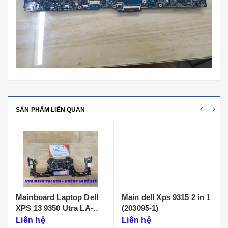
SẢN PHẨM LIÊN QUAN
Mainboard Laptop Dell
Main dell Xps 9315 2 in 1
XPS 13 9350 Utra LA-
(203095-1)
N601P
Liên hệ
Liên hệ