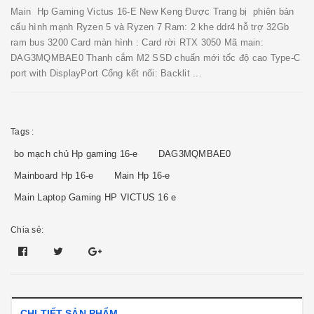
Main Hp Gaming Victus 16-E New Keng Được Trang bị phiên bản
cấu hình mạnh Ryzen 5 và Ryzen 7 Ram: 2 khe ddr4 hỗ trợ 32Gb
ram bus 3200 Card màn hình : Card rời RTX 3050 Mã main:
DAG3MQMBAE0 Thanh cắm M2 SSD chuẩn mới tốc độ cao Type-C
port with DisplayPort Cổng kết nối: Backlit ...
Tags :
bo mạch chủ Hp gaming 16-e
DAG3MQMBAE0
Mainboard Hp 16-e
Main Hp 16-e
Main Laptop Gaming HP VICTUS 16 e
Chia sẻ:
CHI TIẾT SẢN PHẨM