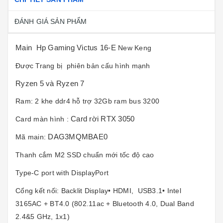
ĐÁNH GIÁ SẢN PHẨM
Main Hp Gaming Victus 16-E
New Keng
Được Trang bị phiên bản cấu hình mạnh
Ryzen 5
và
Ryzen 7
Ram: 2 khe ddr4 hỗ trợ 32Gb ram bus 3200
Card rời RTX 3050
Card màn hình :
DAG3MQMBAE0
Mã main:
Thanh cắm M2 SSD chuẩn mới tốc độ cao
Type-C port with DisplayPort
Cổng kết nối: Backlit Display• HDMI, USB3.1• Intel
3165AC + BT4.0 (802.11ac + Bluetooth 4.0, Dual Band
2.4&5 GHz, 1x1)