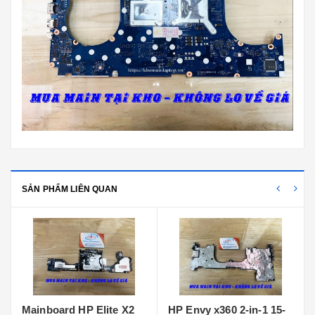
SẢN PHẨM LIÊN QUAN
 X2
HP Envy x360 2-in-1 15-
Main HP zbook fury 15