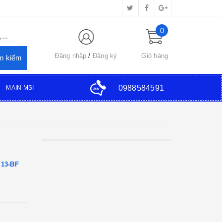
0
...
Đăng nhập
Đăng ký
Giỏ hàng
0988584591
MAIN MSI
 13-BF