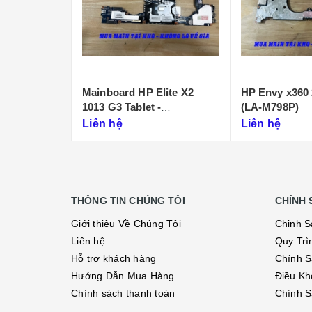
lite X2
HP Envy x360 2-in-1 15-FH
Main HP zbook
-
(LA-M798P)
LA-J202P
Liên hệ
Liên hệ
THÔNG TIN CHÚNG TÔI
CHÍNH 
Giới thiệu Về Chúng Tôi
Chinh S
Liên hệ
Quy Trì
Hỗ trợ khách hàng
Chính S
Hướng Dẫn Mua Hàng
Điều Kh
Chính sách thanh toán
Chính S