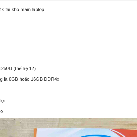
k tại kho main laptop
1250U (thế hệ 12)
ờng là 8GB hoặc 16GB DDR4x
lợi
lo