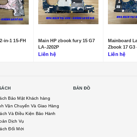
 fury 15 G7
Mainboard Laptop HP
Mainboard L
Zbook 17 G3 -
Omen 16-N (
DA0XW3MBAH0
DAG3NMB5C
Liên hệ
Liên hệ
SÁCH
BẢN ĐỒ
ách Bảo Mật Khách hàng
nh Vận Chuyển Và Giao Hàng
ách Và Điều Kiện Bảo Hành
oản Dịch Vụ
ách Đổi Mới