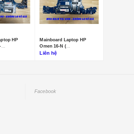
aptop HP
Mainboard Laptop HP
Mainboard 
Zbook 15 G6 Core i7 Thế
15T-ES
C0)
Hệ 9
Liên hệ
Liên hệ
Facebook