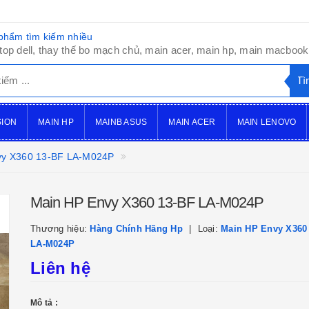
phẩm tìm kiếm nhiều
top dell, thay thế bo mạch chủ, main acer, main hp, main macbook,
SION
MAIN HP
MAINB ASUS
MAIN ACER
MAIN LENOVO
vy X360 13-BF LA-M024P
Main HP Envy X360 13-BF LA-M024P
Thương hiệu:
Hàng Chính Hãng Hp
Loại:
Main HP Envy X360
LA-M024P
Liên hệ
Mô tả :