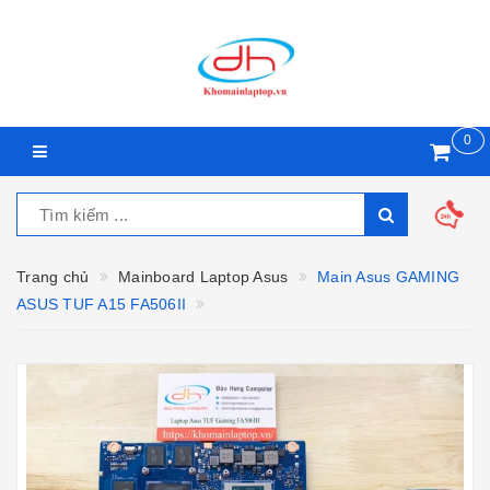
0
Trang chủ
Mainboard Laptop Asus
Main Asus GAMING
ASUS TUF A15 FA506II