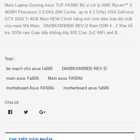
Main Laptop Gaming Asus TUF FA506I Bộ vi xử lý AMD Ryzen™ 5
4600H Processor 3.0 GHz (8M Cache, up to 4.2 GHz) VGA GeForce
GTX 1650 Ti 4GB Main NEW Chính hãng mới tinh đảm bảo độ chất
của main Mã Main : DA0BKXMB8D0 REV:D Ram DDR 4 - 2 Khe hỗ
trợ 32Gb ram Giao tiếp không dây 802.11ac 2x2 WiFi and B...
Tags :
bo mạch chủ asus fa506
DA0BKXMB8D0 REV:D
main asus Fa506
Main asus FA506ii
motheboard Asus FA506ii
motherboard asus fa506
Chia sẻ:
CHI TIẾT SẢN PHẨM