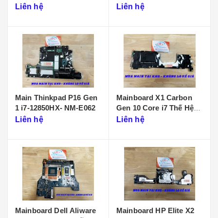
D901
Liên hệ
Liên hệ
Main Thinkpad P16 Gen
Mainboard X1 Carbon
1 i7-12850HX- NM-E062
Gen 10 Core i7 Thế Hệ
12 - NM-D961
Liên hệ
Liên hệ
Mainboard Dell Aliware
Mainboard HP Elite X2