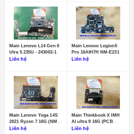
Main Lenovo L14 Gen 6
Main Lenovo Legion5
Utra 5 235U - 243002-1
Pro 16AIH7H NM-E231
Liên hệ
Liên hệ
Main Lenovo Yoga 14S
Main Thinkbook X IMH
2021 Ryzen 7 16G (NM-
AI ultra 9 16G (PCB
D431)
KB340 NMF641)
Liên hệ
Liên hệ