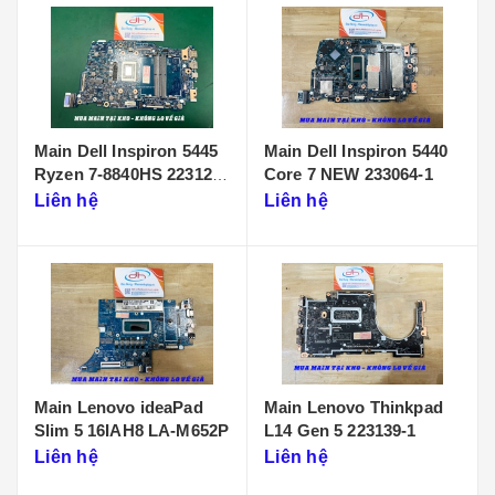
Main Dell Inspiron 5445
Main Dell Inspiron 5440
Ryzen 7-8840HS 223125-
Core 7 NEW 233064-1
1
Liên hệ
Liên hệ
Main Lenovo ideaPad
Main Lenovo Thinkpad
Slim 5 16IAH8 LA-M652P
L14 Gen 5 223139-1
Liên hệ
Liên hệ