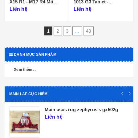
X15 R1 - M17 R4 Mã
1013 G3 Tablet -
Main LA-K471P
DA0D99MBAI0
Liên hệ
Liên hệ
1
2
3
...
43
DANH MỤC SẢN PHẨM
Xem thêm ...
MAIN LAP CỰC HIẾM
Main dell xps 9320 core i5 i7 th12 la-
l071p
Liên hệ