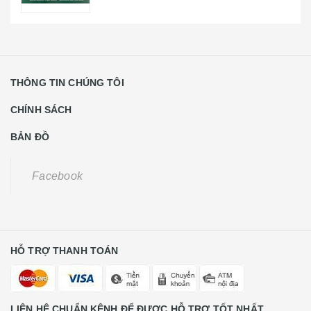
CHÍNH SÁCH
BẢN ĐỒ
Facebook
HỖ TRỢ THANH TOÁN
LIÊN HỆ CHUẨN KÊNH ĐỂ ĐƯỢC HỖ TRỢ TỐT NHẤT
Khách Hàng Lẻ Liên Hệ
0931668789
CE Liên Hệ
0988584591