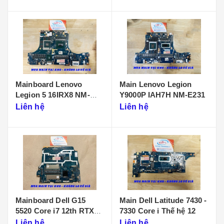
Mainboard Lenovo
Main Lenovo Legion
Legion 5 16IRX8 NM-
Y9000P IAH7H NM-E231
F901
Liên hệ
Liên hệ
Mainboard Dell G15
Main Dell Latitude 7430 -
5520 Core i7 12th RTX
7330 Core i Thế hệ 12
3050 LA-655P
Liên hệ
Liên hệ