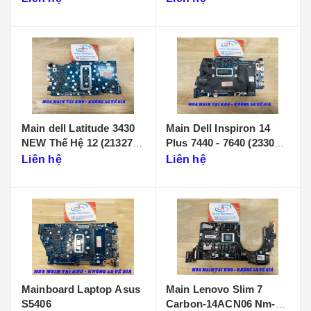
Main dell Latitude 3430
Main Dell Inspiron 14
NEW Thế Hệ 12 (213274-
Plus 7440 - 7640 (233086-
1)
1)
Liên hệ
Liên hệ
Mainboard Laptop Asus
Main Lenovo Slim 7
S5406
Carbon-14ACN06 Nm-