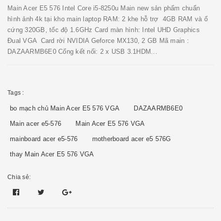
Main Acer E5 576 Intel Core i5-8250u Main new sản phẩm chuẩn
hình ảnh 4k tại kho main laptop RAM: 2 khe hỗ trợ 4GB RAM và ổ
cứng 320GB, tốc độ 1.6GHz Card màn hình: Intel UHD Graphics
Đual VGA Card rời NVIDIA Geforce MX130, 2 GB Mã main :
DAZAARMB6E0 Cổng kết nối: 2 x USB 3.1HDM...
Tags :
bo mạch chủ Main Acer E5 576 VGA
DAZAARMB6E0
Main acer e5-576
Main Acer E5 576 VGA
mainboard acer e5-576
motherboard acer e5 576G
thay Main Acer E5 576 VGA
Chia sẻ: