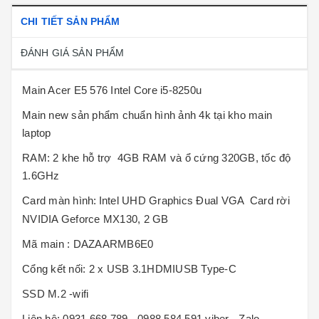
CHI TIẾT SẢN PHẨM
ĐÁNH GIÁ SẢN PHẨM
Main Acer E5 576 Intel Core i5-8250u
Main new sản phẩm chuẩn hình ảnh 4k tại kho main
laptop
RAM: 2 khe hỗ trợ 4GB RAM và ổ cứng 320GB, tốc độ
1.6GHz
Card màn hình:
Intel UHD Graphics Đual VGA Card rời
NVIDIA Geforce MX130, 2 GB
Mã main : DAZAARMB6E0
Cổng kết nối: 2 x USB 3.1HDMIUSB Type-C
SSD M.2 -wifi
Liên hệ: 0931.668.789 - 0988.584.591 viber - Zalo -