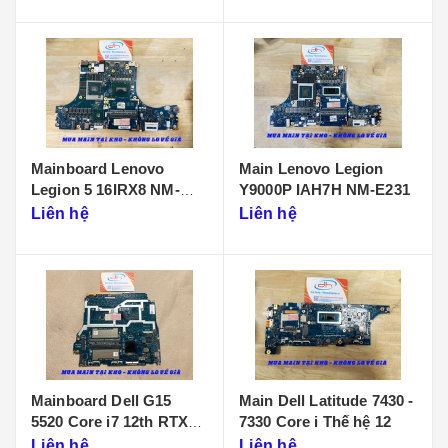
Mainboard Lenovo
Main Lenovo Legion
Legion 5 16IRX8 NM-
Y9000P IAH7H NM-E231
F901
Liên hệ
Liên hệ
Mainboard Dell G15
Main Dell Latitude 7430 -
5520 Core i7 12th RTX
7330 Core i Thế hệ 12
3050 LA-655P
Liên hệ
Liên hệ