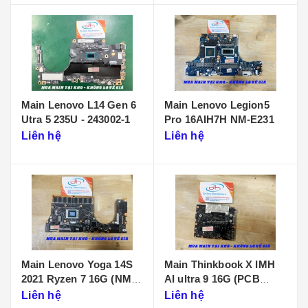
Main Lenovo L14 Gen 6
Main Lenovo Legion5
Utra 5 235U - 243002-1
Pro 16AIH7H NM-E231
Liên hệ
Liên hệ
Main Lenovo Yoga 14S
Main Thinkbook X IMH
2021 Ryzen 7 16G (NM-
AI ultra 9 16G (PCB
D431)
KB340 NMF641)
Liên hệ
Liên hệ