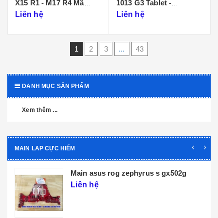
X15 R1 - M17 R4 Mã
1013 G3 Tablet -
Main LA-K471P
DA0D99MBAI0
Liên hệ
Liên hệ
1
2
3
...
43
DANH MỤC SẢN PHẨM
Xem thêm ...
MAIN LAP CỰC HIẾM
2g
Main dell xps 9320 core i5 i7 th12 la-
l071p
Liên hệ