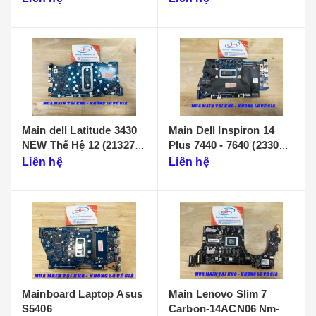
Main dell Latitude 3430
Main Dell Inspiron 14
NEW Thế Hệ 12 (213274-
Plus 7440 - 7640 (233086-
1)
1)
Liên hệ
Liên hệ
Mainboard Laptop Asus
Main Lenovo Slim 7
S5406
Carbon-14ACN06 Nm-