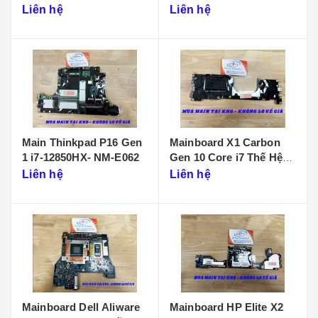
D901
Liên hệ
Liên hệ
Main Thinkpad P16 Gen
Mainboard X1 Carbon
1 i7-12850HX- NM-E062
Gen 10 Core i7 Thế Hệ
12 - NM-D961
Liên hệ
Liên hệ
Mainboard Dell Aliware
Mainboard HP Elite X2