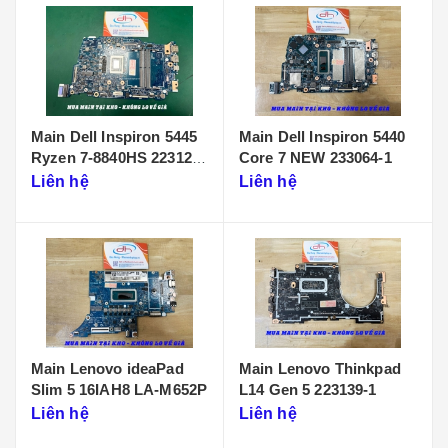
Main Dell Inspiron 5445
Main Dell Inspiron 5440
Ryzen 7-8840HS 223125-
Core 7 NEW 233064-1
1
Liên hệ
Liên hệ
Main Lenovo ideaPad
Main Lenovo Thinkpad
Slim 5 16IAH8 LA-M652P
L14 Gen 5 223139-1
Liên hệ
Liên hệ