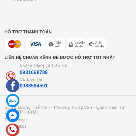
HỖ TRỢ THANH TOÁN
LIÊN HỆ CHUẨN KÊNH ĐỂ ĐƯỢC HỖ TRỢ TỐT NHẤT
Khách Hàng Lẻ Liên Hệ
0931668789
CE Liên Hệ
0988584591
Số 22 Lương Thế Vinh - Phường Trung Văn - Quận Nam Từ
Liên - TP Hà Hội
Điện thoại :
0988584591