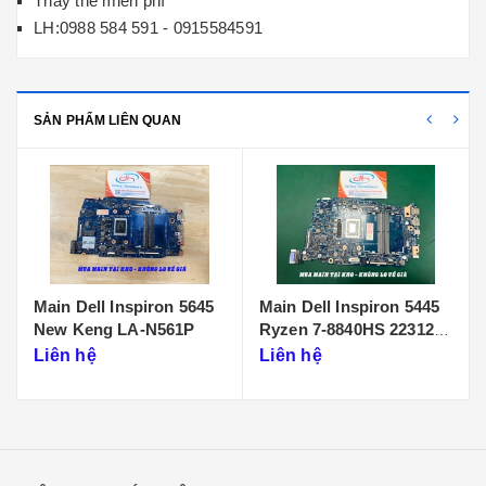
Thay thế miễn phí
LH:0988 584 591 - 0915584591
SẢN PHẨM LIÊN QUAN
Main Dell Inspiron 5445
Main Dell Inspiron 5440
Ryzen 7-8840HS 223125-
Core 7 NEW 233064-1
1
Liên hệ
Liên hệ