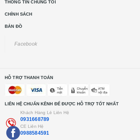
THÔNG TIN CHÚNG TÔI
CHÍNH SÁCH
BẢN ĐỒ
Facebook
HỖ TRỢ THANH TOÁN
LIÊN HỆ CHUẨN KÊNH ĐỂ ĐƯỢC HỖ TRỢ TỐT NHẤT
Khách Hàng Lẻ Liên Hệ
0931668789
CE Liên Hệ
0988584591