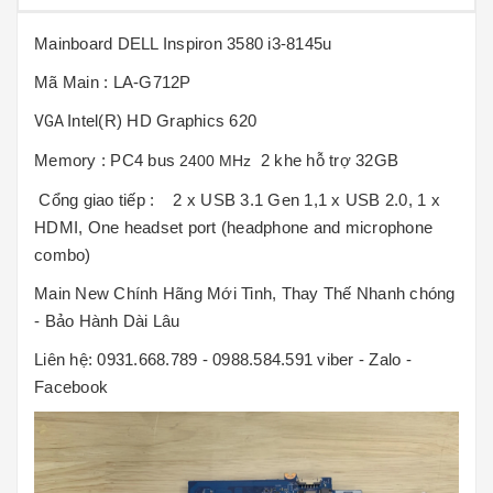
Mainboard DELL Inspiron 3580 i3-8145u
Mã Main : LA-G712P
Intel(R) HD Graphics 620
VGA
Memory : PC4 bus
2 khe hỗ trợ 32GB
2400 MHz
Cổng giao tiếp : 2 x USB 3.1 Gen 1,1 x USB 2.0, 1 x
HDMI, One headset port (headphone and microphone
combo)
Main New Chính Hãng Mới Tinh, Thay Thế Nhanh chóng
- Bảo Hành Dài Lâu
Liên hệ: 0931.668.789 - 0988.584.591 viber - Zalo -
Facebook