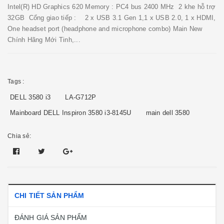
Intel(R) HD Graphics 620 Memory : PC4 bus 2400 MHz 2 khe hỗ trợ
32GB Cổng giao tiếp : 2 x USB 3.1 Gen 1,1 x USB 2.0, 1 x HDMI,
One headset port (headphone and microphone combo) Main New
Chính Hãng Mới Tinh,...
Tags :
DELL 3580 i3
LA-G712P
Mainboard DELL Inspiron 3580 i3-8145U
main dell 3580
Chia sẻ:
CHI TIẾT SẢN PHẨM
ĐÁNH GIÁ SẢN PHẨM