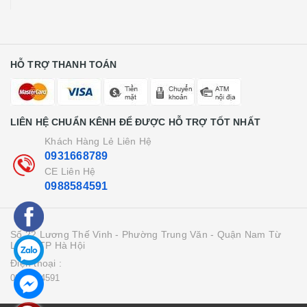
HỖ TRỢ THANH TOÁN
LIÊN HỆ CHUẨN KÊNH ĐỂ ĐƯỢC HỖ TRỢ TỐT NHẤT
Khách Hàng Lẻ Liên Hệ
0931668789
CE Liên Hệ
0988584591
Số 22 Lương Thế Vinh - Phường Trung Văn - Quận Nam Từ
Liên - TP Hà Hội
Điện thoại :
0988584591