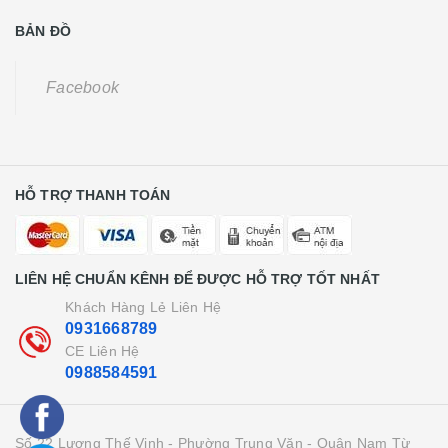
BẢN ĐỒ
Facebook
HỖ TRỢ THANH TOÁN
LIÊN HỆ CHUẨN KÊNH ĐỂ ĐƯỢC HỖ TRỢ TỐT NHẤT
Khách Hàng Lẻ Liên Hệ
0931668789
CE Liên Hệ
0988584591
Số 22 Lương Thế Vinh - Phường Trung Văn - Quận Nam Từ