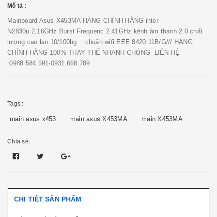
Mô tả :
Mainboard Asus X453MA HÀNG CHÍNH HÃNG inter
N2830u 2.16GHz Burst Frequenc 2.41GHz kênh âm thanh 2.0 chất
lượng cao lan 10/100bg chuẩn wifi EEE 8420.11B/G/// HÀNG
CHÍNH HÃNG 100% THAY THẾ NHANH CHÓNG LIÊN HỆ
:0988.584.591-0931.668.789
Tags :
main asus x453
main asus X453MA
main X453MA
Chia sẻ:
CHI TIẾT SẢN PHẨM