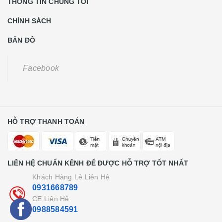
THÔNG TIN CHÚNG TÔI
CHÍNH SÁCH
BẢN ĐỒ
Facebook
HỖ TRỢ THANH TOÁN
LIÊN HỆ CHUẨN KÊNH ĐỂ ĐƯỢC HỖ TRỢ TỐT NHẤT
Khách Hàng Lẻ Liên Hệ
0931668789
CE Liên Hệ
0988584591