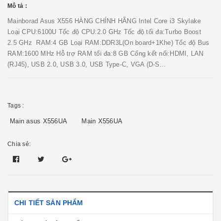
Mô tả :
Mainborad Asus X556 HÀNG CHÍNH HÃNG Intel Core i3 Skylake
Loại CPU:6100U Tốc độ CPU:2.0 GHz Tốc độ tối đa:Turbo Boost
2.5 GHz RAM:4 GB Loại RAM:DDR3L(On board+1Khe) Tốc độ Bus
RAM:1600 MHz Hỗ trợ RAM tối đa:8 GB Cổng kết nối:HDMI, LAN
(RJ45), USB 2.0, USB 3.0, USB Type-C, VGA (D-S...
Tags :
Main asus X556UA
Main X556UA
Chia sẻ:
CHI TIẾT SẢN PHẨM