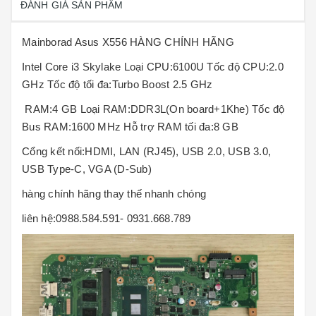
ĐÁNH GIÁ SẢN PHẨM
Mainborad Asus X556 HÀNG CHÍNH HÃNG
Intel Core i3 Skylake Loại CPU:6100U Tốc độ CPU:2.0
GHz Tốc độ tối đa:Turbo Boost 2.5 GHz
RAM:4 GB Loại RAM:DDR3L(On board+1Khe) Tốc độ
Bus RAM:1600 MHz Hỗ trợ RAM tối đa:8 GB
Cổng kết nối:HDMI, LAN (RJ45), USB 2.0, USB 3.0,
USB Type-C, VGA (D-Sub)
hàng chính hãng thay thế nhanh chóng
liên hệ:0988.584.591- 0931.668.789