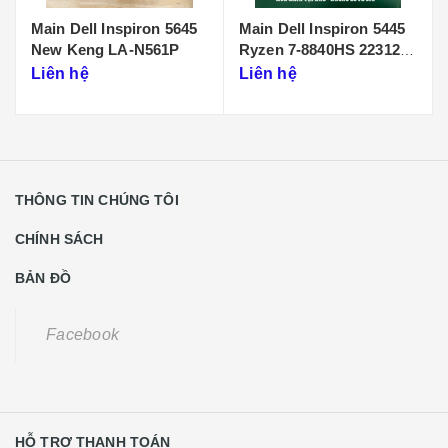
Main Dell Inspiron 5445
Main Dell Inspiron 5440
Ryzen 7-8840HS 223125-
Core 7 NEW 233064-1
1
Liên hệ
Liên hệ
THÔNG TIN CHÚNG TÔI
CHÍNH SÁCH
BẢN ĐỒ
Facebook
HỖ TRỢ THANH TOÁN