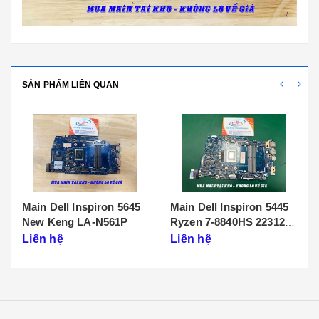
SẢN PHẨM LIÊN QUAN
Main Dell Inspiron 5445
Main Dell Inspiron 5440
Ryzen 7-8840HS 223125-
Core 7 NEW 233064-1
1
Liên hệ
Liên hệ