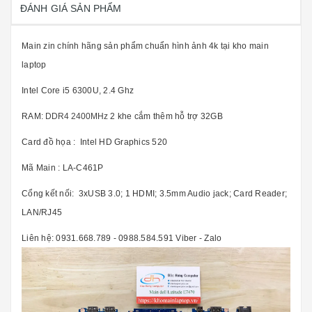
ĐÁNH GIÁ SẢN PHẨM
Main zin chính hãng sản phẩm chuẩn hình ảnh 4k tại kho main
laptop
Intel Core
i5 6300U, 2.4 Ghz
RAM:
DDR4 2400MHz
2 khe cắm thêm hỗ trợ 32GB
Card đồ họa : Intel HD Graphics 520
Mã Main : LA-C461P
Cổng kết nối:
3xUSB 3.0; 1 HDMI; 3.5mm Audio jack; Card Reader;
LAN/RJ45
Liên hệ: 0931.668.789 - 0988.584.591 Viber - Zalo