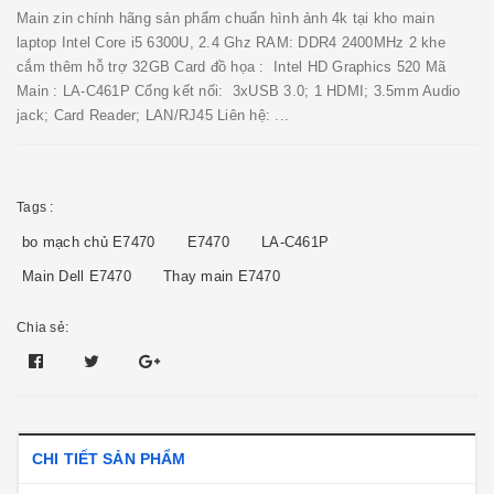
Main zin chính hãng sản phẩm chuẩn hình ảnh 4k tại kho main
laptop Intel Core i5 6300U, 2.4 Ghz RAM: DDR4 2400MHz 2 khe
cắm thêm hỗ trợ 32GB Card đồ họa : Intel HD Graphics 520 Mã
Main : LA-C461P Cổng kết nối: 3xUSB 3.0; 1 HDMI; 3.5mm Audio
jack; Card Reader; LAN/RJ45 Liên hệ: ...
Tags :
bo mạch chủ E7470
E7470
LA-C461P
Main Dell E7470
Thay main E7470
Chia sẻ:
CHI TIẾT SẢN PHẨM