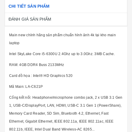
CHI TIẾT SẢN PHẨM
ĐÁNH GIÁ SẢN PHẨM
Main new chính hãng sản phẩm chuẩn hình ảnh 4k tại kho main
laptop
Intel SkyLake Core i5-6300U 2.4Ghz up to 3.0Ghz. 3MB Cache.
RAM: 4GB DDR4 Buss 2133MHz
Card đồ họa : Intel® HD Graphics 520
Mã Main: LA-C621P
Cổng kết nối: Headphone/microphone combo jack, 2 x USB 3.1 Gen
1, USB-C/DisplayPort, LAN, HDMI, USB-C 3.1 Gen 1 (PowerShare),
Memory Card Reader, SD Sim, Bluetooth 4.2, Ethernet, Fast
Ethernet, Gigabit Ethernet, IEEE 802.11a, IEEE 802.11ac, IEEE
802.11b, IEEE, Intel Dual Band Wireless-AC 8265...