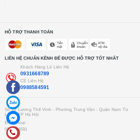
HỖ TRỢ THANH TOÁN
LIÊN HỆ CHUẨN KÊNH ĐỂ ĐƯỢC HỖ TRỢ TỐT NHẤT
Khách Hàng Lẻ Liên Hệ
0931668789
CE Liên Hệ
0988584591
Số 22 Lương Thế Vinh - Phường Trung Văn - Quận Nam Từ
Liên - TP Hà Hội
Điện thoại :
0988584591