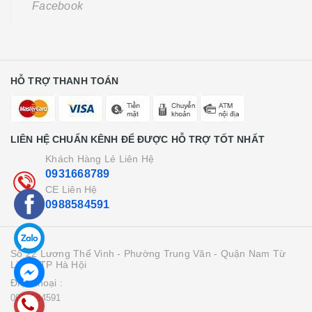
Facebook
HỖ TRỢ THANH TOÁN
LIÊN HỆ CHUẨN KÊNH ĐỂ ĐƯỢC HỖ TRỢ TỐT NHẤT
Khách Hàng Lẻ Liên Hệ
0931668789
CE Liên Hệ
0988584591
Số 22 Lương Thế Vinh - Phường Trung Văn - Quận Nam Từ
Liên - TP Hà Hội
Điện thoại :
0988584591