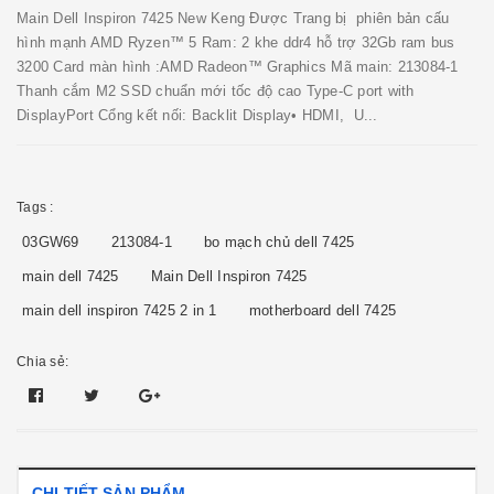
Main Dell Inspiron 7425 New Keng Được Trang bị phiên bản cấu
hình mạnh AMD Ryzen™ 5 Ram: 2 khe ddr4 hỗ trợ 32Gb ram bus
3200 Card màn hình :AMD Radeon™ Graphics Mã main: 213084-1
Thanh cắm M2 SSD chuẩn mới tốc độ cao Type-C port with
DisplayPort Cổng kết nối: Backlit Display• HDMI, U...
Tags :
03GW69
213084-1
bo mạch chủ dell 7425
main dell 7425
Main Dell Inspiron 7425
main dell inspiron 7425 2 in 1
motherboard dell 7425
Chia sẻ:
CHI TIẾT SẢN PHẨM