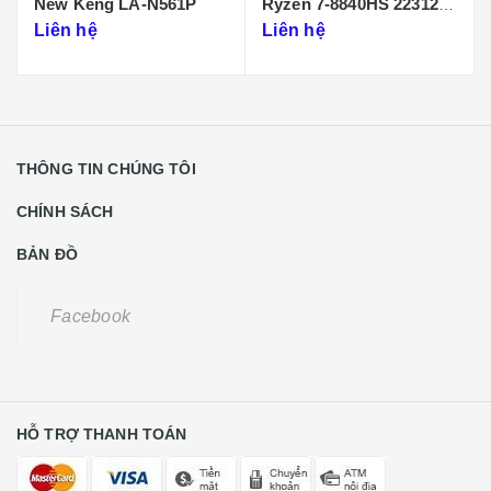
 Keng LA-N561P
Ryzen 7-8840HS 223125-
Core 7 
1
n hệ
Liên hệ
Liên hệ
THÔNG TIN CHÚNG TÔI
CHÍNH SÁCH
BẢN ĐỒ
Facebook
HỖ TRỢ THANH TOÁN