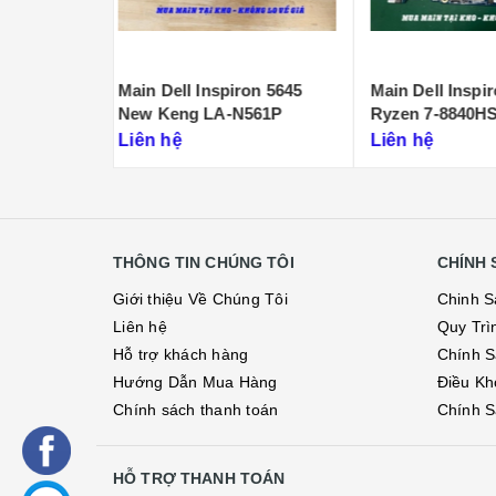
ron 5645
Main Dell Inspiron 5445
Main Dell Insp
N561P
Ryzen 7-8840HS 223125-1
Core 7 NEW 2
Liên hệ
Liên hệ
THÔNG TIN CHÚNG TÔI
CHÍNH 
Giới thiệu Về Chúng Tôi
Chinh S
Liên hệ
Quy Trì
Hỗ trợ khách hàng
Chính S
Hướng Dẫn Mua Hàng
Điều Kh
Chính sách thanh toán
Chính S