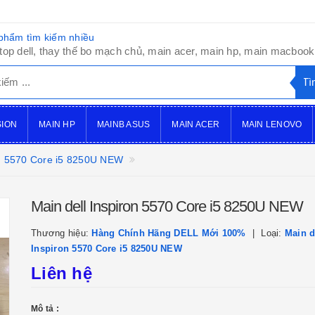
phẩm tìm kiếm nhiều
top dell, thay thế bo mạch chủ, main acer, main hp, main macbook,
SION
MAIN HP
MAINB ASUS
MAIN ACER
MAIN LENOVO
on 5570 Core i5 8250U NEW
Main dell Inspiron 5570 Core i5 8250U NEW
Thương hiệu:
Hàng Chính Hãng DELL Mới 100%
Loại:
Main d
Inspiron 5570 Core i5 8250U NEW
Liên hệ
Mô tả :