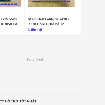
itude 7430 -
Main dell Latitude 3430
Main Dell In
hế hệ 12
NEW Thế Hệ 12 (213274-1)
7440 - 7640 
Liên hệ
Liên hệ
Facebook