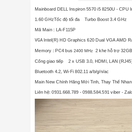
Mainboard DELL Inspiron 5570 i5 8250U - CPU In
1.60 GHzTốc độ tối đa Turbo Boost 3.4 GHz
Mã Main : LA-F115P
Intel(R) HD Graphics 620 Dual VGA AMD R
VGA
Memory : PC4 bus
2 khe hỗ trợ 32G
2400 MHz
Cổng giao tiếp 2 x USB 3.0, HDMI, LAN (RJ45)
Bluetooth 4.2, Wi-Fi 802.11 a/b/g/n/ac
Main New Chính Hãng Mới Tinh, Thay Thế Nhan
Liên hệ: 0931.668.789 - 0988.584.591 viber - Za