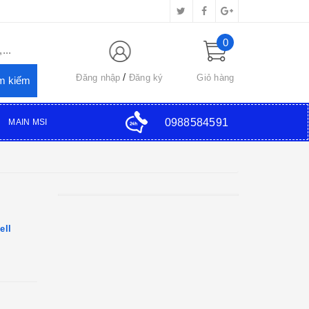
0
...
Đăng nhập
Đăng ký
Giỏ hàng
0988584591
MAIN MSI
ell