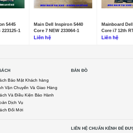
iron 5440
Mainboard Dell G15 5520
Main Dell Lat
33064-1
Core i7 12th RTX 3050 LA-
7330 Core i T
655P
Liên hệ
Liên hệ
SÁCH
BẢN ĐỒ
ách Bảo Mật Khách hàng
nh Vận Chuyển Và Giao Hàng
ách Và Điều Kiện Bảo Hành
oản Dịch Vụ
ách Đổi Mới