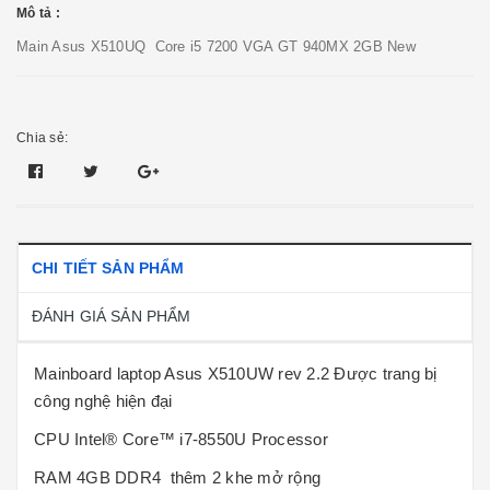
Mô tả :
Main Asus X510UQ Core i5 7200 VGA GT 940MX 2GB New
Chia sẻ:
CHI TIẾT SẢN PHẨM
ĐÁNH GIÁ SẢN PHẨM
Mainboard laptop Asus X510UW rev 2.2 Được trang bị
công nghệ hiện đại
CPU Intel® Core™ i7-8550U Processor
RAM 4GB DDR4 thêm 2 khe mở rộng