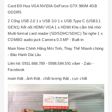
Card Đồ Họa VGA NVIDIA GeForce GTX 960M 4GB
GDDR5
2 Cổng USB 2.0 1 x USB 3.0 1 x USB Type C (USB3.1
GEN1) Kết nối HDMI/ VGA 1 x HDMI Khe cắm thẻ nhớ
Multi-format card reader (SD/SDHC/SDXC) Tai nghe 1 x
COMBO audio jack Camera 0.3 MP - Built-in
Main New Chính Hãng Mới Tinh, Thay Thế Nhanh chóng
- Bảo Hành Dài Lâu
Liên hệ: 0931.668.789 - 0988.584.591 viber - Zalo -
Facebook
main thật , ảnh thật , chất lượng thật , cực chất