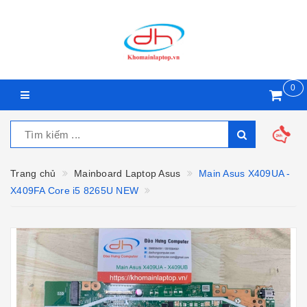
0
Trang chủ
Mainboard Laptop Asus
Main Asus X409UA -
X409FA Core i5 8265U NEW