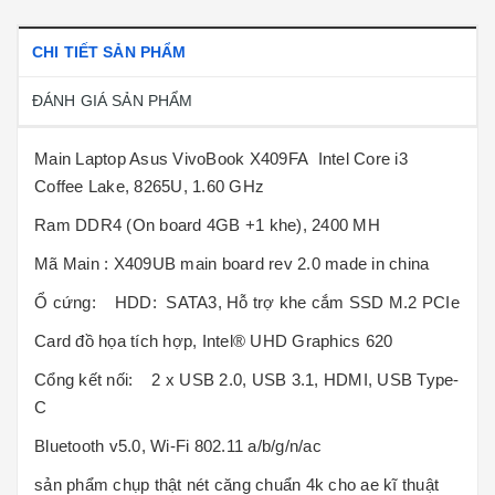
CHI TIẾT SẢN PHẨM
ĐÁNH GIÁ SẢN PHẨM
Main Laptop Asus VivoBook X409FA Intel Core i3
Coffee Lake, 8265U, 1.60 GHz
Ram DDR4 (On board 4GB +1 khe), 2400 MH
Mã Main : X409UB main board rev 2.0 made in china
Ổ cứng: HDD: SATA3, Hỗ trợ khe cắm SSD M.2 PCIe
Card đồ họa tích hợp, Intel® UHD Graphics 620
Cổng kết nối: 2 x USB 2.0, USB 3.1, HDMI, USB Type-
C
Bluetooth v5.0, Wi-Fi 802.11 a/b/g/n/ac
sản phẩm chụp thật nét căng chuẩn 4k cho ae kĩ thuật