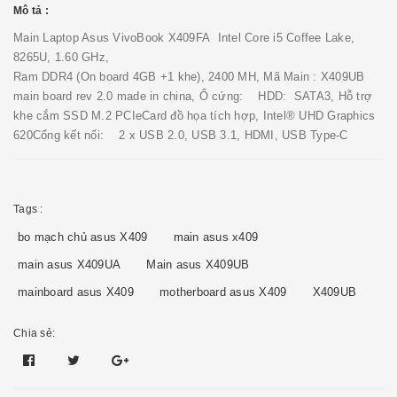
Mô tả :
Main Laptop Asus VivoBook X409FA Intel Core i5 Coffee Lake,
8265U, 1.60 GHz,
Ram DDR4 (On board 4GB +1 khe), 2400 MH, Mã Main : X409UB
main board rev 2.0 made in china, Ổ cứng: HDD: SATA3, Hỗ trợ
khe cắm SSD M.2 PCIeCard đồ họa tích hợp, Intel® UHD Graphics
620Cổng kết nối: 2 x USB 2.0, USB 3.1, HDMI, USB Type-C
Tags :
bo mạch chủ asus X409
main asus x409
main asus X409UA
Main asus X409UB
mainboard asus X409
motherboard asus X409
X409UB
Chia sẻ: