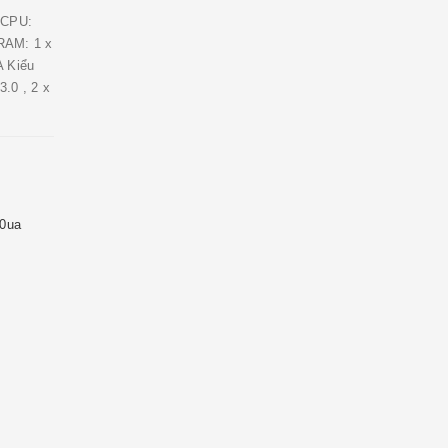
 CPU:
 RAM: 1 x
A Kiểu
.0 , 2 x
10ua