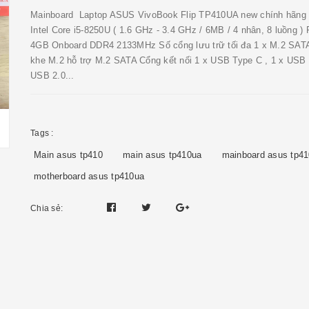
Mainboard Laptop ASUS VivoBook Flip TP410UA new chính hãng
Intel Core i5-8250U ( 1.6 GHz - 3.4 GHz / 6MB / 4 nhân, 8 luồng )
4GB Onboard DDR4 2133MHz Số cổng lưu trữ tối đa 1 x M.2 SAT
khe M.2 hỗ trợ M.2 SATA Cổng kết nối 1 x USB Type C , 1 x USB 3
USB 2.0...
Tags :
Main asus tp410
main asus tp410ua
mainboard asus tp4
motherboard asus tp410ua
Chia sẻ: