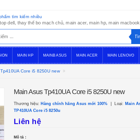
phẩm tìm kiếm nhiều
top dell, thay thế bo mạch chủ, main acer, main hp, main macbook,
SION
MAIN HP
MAINB ASUS
MAIN ACER
MAIN LENOVO
 Tp410UA Core i5 8250U new
Main Asus Tp410UA Core i5 8250U new
Thương hiệu:
Hàng chính hãng Asus mới 100%
Loại:
Main A
TP410UA Core i5 8250u
Liên hệ
Mô tả :