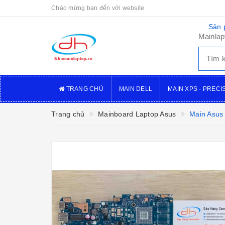
Chào mừng bạn đến với website
Sản 
Mainlap
TRANG CHỦ
MAIN DELL
MAIN XPS - PRECI
Trang chủ
Mainboard Laptop Asus
Main Asus