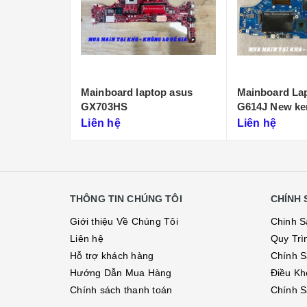
op asus
Mainboard Laptop Asus
Main Laptop 
G614J New keng
Strix SCAR 1
Liên hệ
Liên hệ
THÔNG TIN CHÚNG TÔI
CHÍNH 
Giới thiệu Về Chúng Tôi
Chinh S
Liên hệ
Quy Trì
Hỗ trợ khách hàng
Chính S
Hướng Dẫn Mua Hàng
Điều Kh
Chính sách thanh toán
Chính S