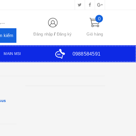
0
...
Đăng nhập
Đăng ký
Giỏ hàng
0988584591
MAIN MSI
sus