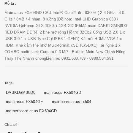
Mô tả :
Main asus FX504GD CPU Intel® Core™ i5 - 8300H ( 2.3 GHz - 4.0
GHz / 8MB / 4 nhân, 8 luồng )Đồ họa: Intel UHD Graphics 630 /
NVIDIA GeForce GTX 1050Ti 4GB GDDR5Mã main DABKLGMB8D0
RED DRAM DDR4 2 khe mở rộng Hỗ trợ 32Gb2 Cổng USB 2.0 1 x
USB 3.0 1 x USB Type C (USB3.1 GEN1) Kết nối HDMI/ VGA 1 x
HDMI Khe cắm thẻ nhớ Multi-format cSDHC/SDXC) Tai nghe 1 x
COMBO audio jack Camera 0.3 MP - Built-in,Main New Chính Hãng
Thay Thế Nhanh chóngLiên hệ: 0931.688.789 - 0988.584.591
Tags :
DABKLGMB8D0
main asus FX504GD
main asus FX504GE
mainboard asus fx504
motherboard asus FX504GD
Chia sẻ: