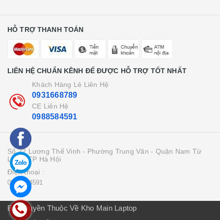
HỖ TRỢ THANH TOÁN
LIÊN HỆ CHUẨN KÊNH ĐỂ ĐƯỢC HỖ TRỢ TỐT NHẤT
Khách Hàng Lẻ Liên Hệ
0931668789
CE Liên Hệ
0988584591
Số 22 Lương Thế Vinh - Phường Trung Văn - Quận Nam Từ
Liên - TP Hà Hội
Điện thoại :
0988584591
Bản Quyền Thuộc Về Kho Main Laptop