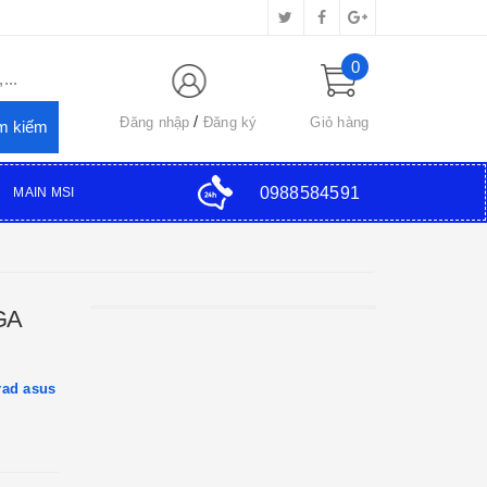
0
...
Đăng nhập
Đăng ký
Giỏ hàng
0988584591
MAIN MSI
GA
ad asus