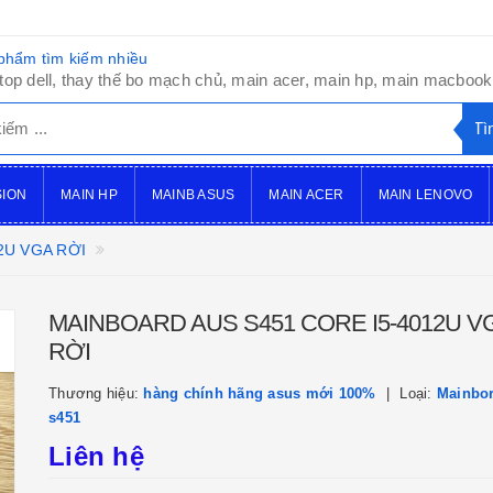
phẩm tìm kiếm nhiều
top dell, thay thế bo mạch chủ, main acer, main hp, main macbook,
SION
MAIN HP
MAINB ASUS
MAIN ACER
MAIN LENOVO
2U VGA RỜI
MAINBOARD AUS S451 CORE I5-4012U V
RỜI
Thương hiệu:
hàng chính hãng asus mới 100%
Loại:
Mainbor
s451
Liên hệ