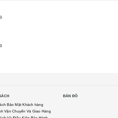
GB
g
SÁCH
BẢN ĐỒ
ách Bảo Mật Khách hàng
nh Vận Chuyển Và Giao Hàng
ách Và Điều Kiện Bảo Hành