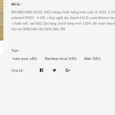
Mô tả :
MAINBOARD ASUS S451 hàng chính hãng inter core i5 4210 2.0
onboard DDR3 : 4 GB công nghệ âm thanh ASUS sonicMaster lan 
chuẩn wifl iee 802.11b hàng chính hãng mới 100% đổi main nhan
liên hệ 0988.584.591-0931.668.789
Tags :
main asus s451
Mainboar Asus S451
Main S451
Chia sẻ: