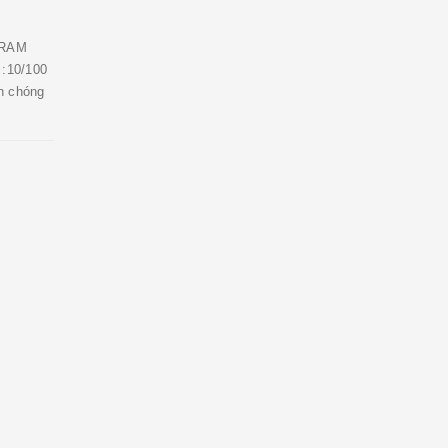
 RAM
:10/100
h chóng