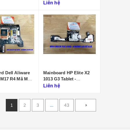
D901
Liên hệ
d Dell Aliware
Mainboard HP Elite X2
 M17 R4 Mã Main
1013 G3 Tablet -
P
DA0D99MBAI0
Liên hệ
1
2
3
...
43