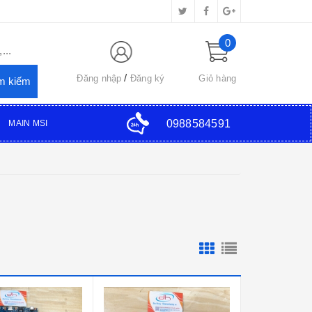
0
...
Đăng nhập
Đăng ký
Giỏ hàng
0988584591
MAIN MSI