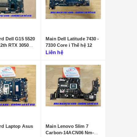
d Dell G15 5520
Main Dell Latitude 7430 -
12th RTX 3050
7330 Core i Thế hệ 12
Liên hệ
rd Laptop Asus
Main Lenovo Slim 7
Carbon-14ACN06 Nm-