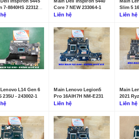
Dell Inspiron 5445
Main Dell Inspiron 5440
Main Le
n 7-8840HS 223125-
Core 7 NEW 233064-1
Slim 5 
 hệ
Liên hệ
Liên hệ
 Lenovo L14 Gen 6
Main Lenovo Legion5
Main Le
5 235U - 243002-1
Pro 16AIH7H NM-E231
2021 Ryzen
D431)
 hệ
Liên hệ
Liên hệ