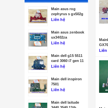
Main asus rog
zephyrus s gx502g
Liên hệ
Main asus zenbook
ux3402za
Main
Liên hệ
GX7
Liên
Main dell g15 5511
card 3060 i7 gen 11
Liên hệ
Main dell inspiron
7501
Liên hệ
Main dell laitude
3440 3540 13th