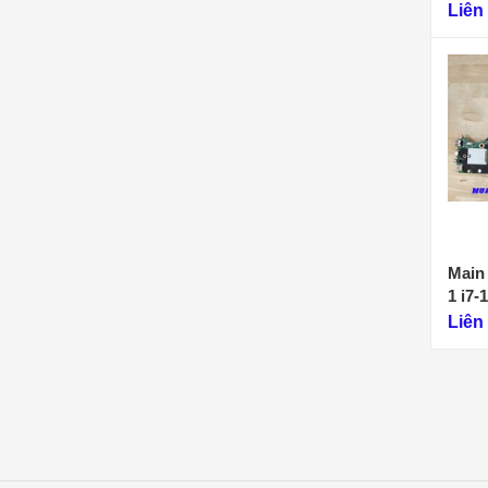
1)
Liên
Main
1 i7
Liên