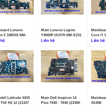
board Lenovo
Main Lenovo Legion
Mainboar
on 5 16IRX8 NM-
Y9000P IAH7H NM-E231
Core i7 
LA-655P
 hệ
Liên hệ
Liên hệ
dell Latitude 3430
Main Dell Inspiron 14
Mainboa
Thế Hệ 12 (213274-
Plus 7440 - 7640 (233086-
S5406