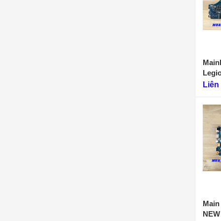
Main
Legi
F901
Liên
Main 
NEW 