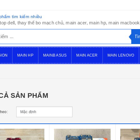
phẩm tìm kiếm nhiều
top dell, thay thế bo mạch chủ, main acer, main hp, main macbook,
SION
MAIN HP
MAINB ASUS
MAIN ACER
MAIN LENOVO
 CẢ SẢN PHẨM
theo: