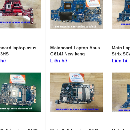
Main dell xps 9320
core i5 i7 th12 la-
l071p
Liên hệ
Main lenovo t14
gen 3
board laptop asus
Mainboard Laptop Asus
Main La
Liên hệ
03HS
G614J New keng
Strix S
 hệ
Liên hệ
Liên hệ