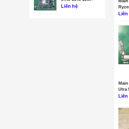
Main 
213247-1
Liên hệ
Ryze
1
Liên
Main
Utra 
Liên