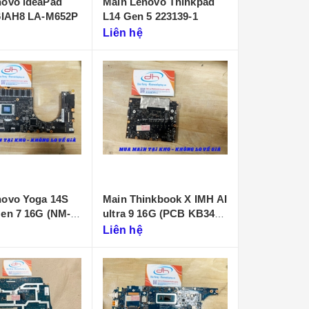
novo ideaPad
Main Lenovo Thinkpad
16IAH8 LA-M652P
L14 Gen 5 223139-1
Liên hệ
novo Yoga 14S
Main Thinkbook X IMH AI
 7 16G (NM-
ultra 9 16G (PCB KB340
NMF641)
Liên hệ