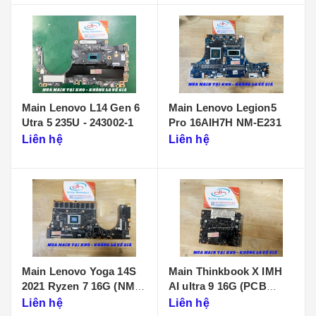
Main Lenovo L14 Gen 6
Main Lenovo Legion5
Utra 5 235U - 243002-1
Pro 16AIH7H NM-E231
Liên hệ
Liên hệ
Main Lenovo Yoga 14S
Main Thinkbook X IMH
2021 Ryzen 7 16G (NM-
AI ultra 9 16G (PCB
D431)
KB340 NMF641)
Liên hệ
Liên hệ