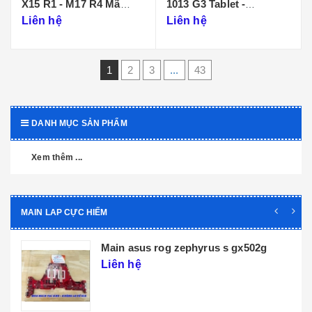
X15 R1 - M17 R4 Mã
1013 G3 Tablet -
Main LA-K471P
DA0D99MBAI0
Liên hệ
Liên hệ
1
2
3
...
43
DANH MỤC SẢN PHẨM
Xem thêm ...
MAIN LAP CỰC HIẾM
Main dell xps 9320 core i5 i7 th12 la-
l071p
Liên hệ