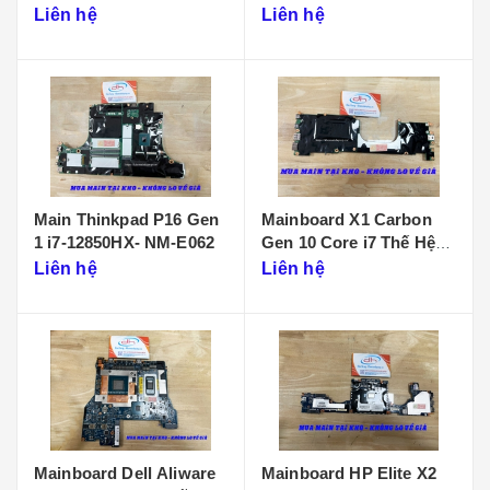
D901
Liên hệ
Liên hệ
Main Thinkpad P16 Gen
Mainboard X1 Carbon
1 i7-12850HX- NM-E062
Gen 10 Core i7 Thế Hệ
12 - NM-D961
Liên hệ
Liên hệ
Mainboard Dell Aliware
Mainboard HP Elite X2