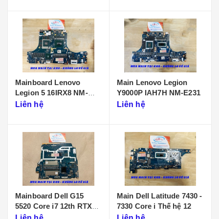
Mainboard Lenovo
Main Lenovo Legion
Legion 5 16IRX8 NM-
Y9000P IAH7H NM-E231
F901
Liên hệ
Liên hệ
Mainboard Dell G15
Main Dell Latitude 7430 -
5520 Core i7 12th RTX
7330 Core i Thế hệ 12
3050 LA-655P
Liên hệ
Liên hệ