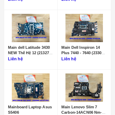
Main dell Latitude 3430
Main Dell Inspiron 14
NEW Thế Hệ 12 (213274-
Plus 7440 - 7640 (233086-
1)
1)
Liên hệ
Liên hệ
Mainboard Laptop Asus
Main Lenovo Slim 7
S5406
Carbon-14ACN06 Nm-