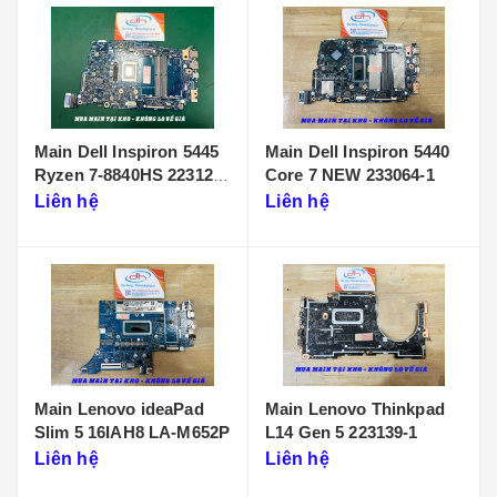
Main Dell Inspiron 5445
Main Dell Inspiron 5440
Ryzen 7-8840HS 223125-
Core 7 NEW 233064-1
1
Liên hệ
Liên hệ
Main Lenovo ideaPad
Main Lenovo Thinkpad
Slim 5 16IAH8 LA-M652P
L14 Gen 5 223139-1
Liên hệ
Liên hệ