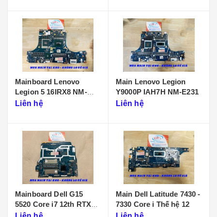
Mainboard Lenovo
Main Lenovo Legion
Legion 5 16IRX8 NM-
Y9000P IAH7H NM-E231
F901
Liên hệ
Liên hệ
Mainboard Dell G15
Main Dell Latitude 7430 -
5520 Core i7 12th RTX
7330 Core i Thế hệ 12
3050 LA-655P
Liên hệ
Liên hệ