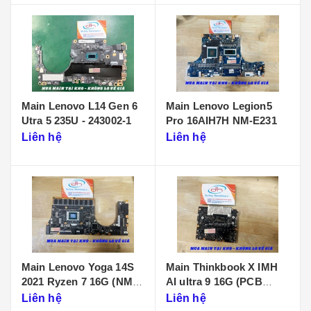
Main Lenovo L14 Gen 6
Main Lenovo Legion5
Utra 5 235U - 243002-1
Pro 16AIH7H NM-E231
Liên hệ
Liên hệ
Main Lenovo Yoga 14S
Main Thinkbook X IMH
2021 Ryzen 7 16G (NM-
AI ultra 9 16G (PCB
D431)
KB340 NMF641)
Liên hệ
Liên hệ