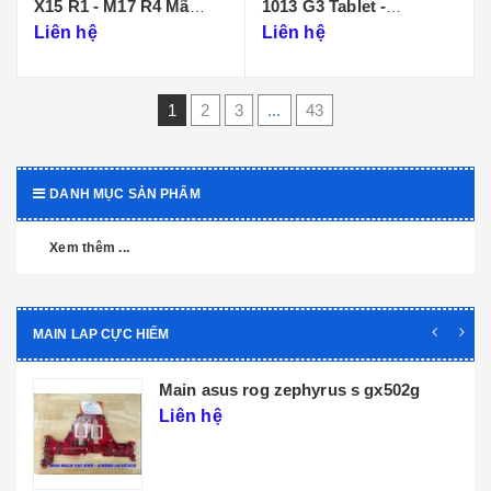
X15 R1 - M17 R4 Mã
1013 G3 Tablet -
Main LA-K471P
DA0D99MBAI0
Liên hệ
Liên hệ
1
2
3
...
43
DANH MỤC SẢN PHẨM
Xem thêm ...
MAIN LAP CỰC HIẾM
Main dell xps 9320 core i5 i7 th12 la-
l071p
Liên hệ