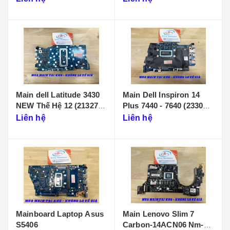
Main dell Latitude 3430
Main Dell Inspiron 14
NEW Thế Hệ 12 (213274-
Plus 7440 - 7640 (233086-
1)
1)
Liên hệ
Liên hệ
Mainboard Laptop Asus
Main Lenovo Slim 7
S5406
Carbon-14ACN06 Nm-