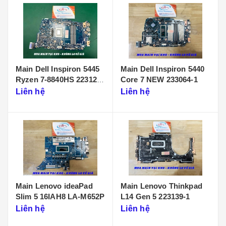
Main Dell Inspiron 5445
Main Dell Inspiron 5440
Ryzen 7-8840HS 223125-
Core 7 NEW 233064-1
1
Liên hệ
Liên hệ
Main Lenovo ideaPad
Main Lenovo Thinkpad
Slim 5 16IAH8 LA-M652P
L14 Gen 5 223139-1
Liên hệ
Liên hệ