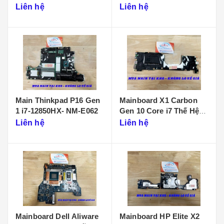
D901
Liên hệ
Liên hệ
Main Thinkpad P16 Gen
Mainboard X1 Carbon
1 i7-12850HX- NM-E062
Gen 10 Core i7 Thế Hệ
12 - NM-D961
Liên hệ
Liên hệ
Mainboard Dell Aliware
Mainboard HP Elite X2