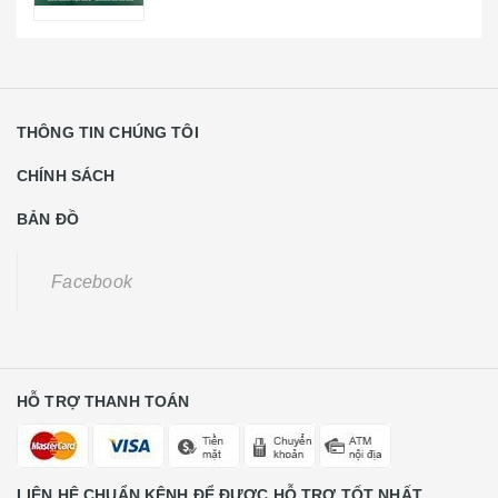
THÔNG TIN CHÚNG TÔI
CHÍNH SÁCH
BẢN ĐỒ
Facebook
HỖ TRỢ THANH TOÁN
LIÊN HỆ CHUẨN KÊNH ĐỂ ĐƯỢC HỖ TRỢ TỐT NHẤT
Khách Hàng Lẻ Liên Hệ
0931668789
CE Liên Hệ
0988584591