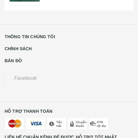
HỖ TRỢ THANH TOÁN
LIÊN HỆ CHUẨN KÊNH ĐỂ ĐƯỢC HỖ TRỢ TỐT NHẤT
Khách Hàng Lẻ Liên Hệ
0931668789
CE Liên Hệ
0988584591
Số 22 Lương Thế Vinh - Phường Trung Văn - Quận Nam Từ
Liên - TP Hà Hội
Điện thoại :
0988584591
Bản Quyền Thuộc Về Kho Main Laptop
Cung cấp bởi
Sapo