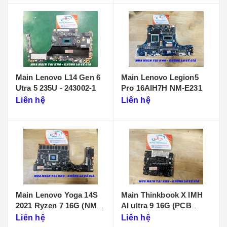
Main Lenovo L14 Gen 6
Main Lenovo Legion5
Utra 5 235U - 243002-1
Pro 16AIH7H NM-E231
Liên hệ
Liên hệ
Main Lenovo Yoga 14S
Main Thinkbook X IMH
2021 Ryzen 7 16G (NM-
AI ultra 9 16G (PCB
D431)
KB340 NMF641)
Liên hệ
Liên hệ