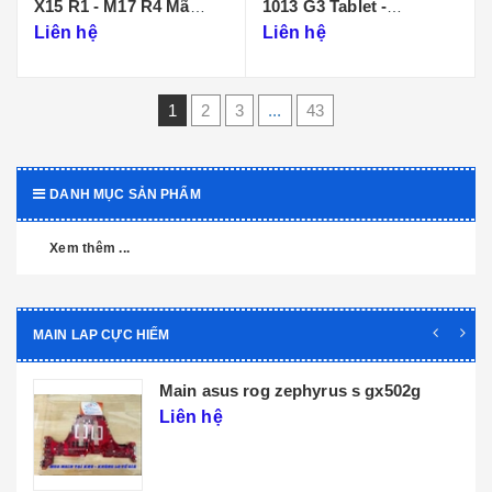
X15 R1 - M17 R4 Mã
1013 G3 Tablet -
Main LA-K471P
DA0D99MBAI0
Liên hệ
Liên hệ
1
2
3
...
43
DANH MỤC SẢN PHẨM
Xem thêm ...
MAIN LAP CỰC HIẾM
Main dell xps 9320 core i5 i7 th12 la-
l071p
Liên hệ