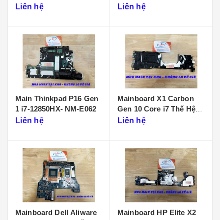
D901
Liên hệ
Liên hệ
Main Thinkpad P16 Gen
Mainboard X1 Carbon
1 i7-12850HX- NM-E062
Gen 10 Core i7 Thế Hệ
12 - NM-D961
Liên hệ
Liên hệ
Mainboard Dell Aliware
Mainboard HP Elite X2