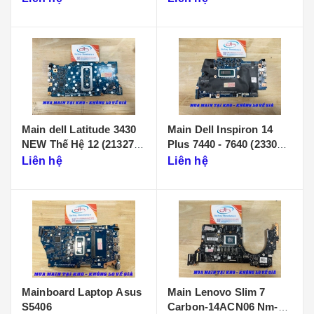
Main dell Latitude 3430
Main Dell Inspiron 14
NEW Thế Hệ 12 (213274-
Plus 7440 - 7640 (233086-
1)
1)
Liên hệ
Liên hệ
Mainboard Laptop Asus
Main Lenovo Slim 7
S5406
Carbon-14ACN06 Nm-