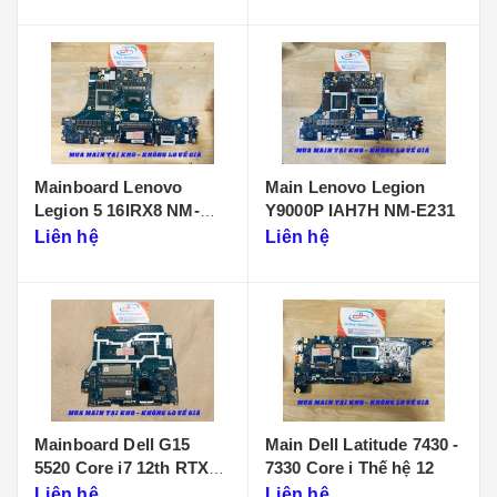
Mainboard Lenovo
Main Lenovo Legion
Legion 5 16IRX8 NM-
Y9000P IAH7H NM-E231
F901
Liên hệ
Liên hệ
Mainboard Dell G15
Main Dell Latitude 7430 -
5520 Core i7 12th RTX
7330 Core i Thế hệ 12
3050 LA-655P
Liên hệ
Liên hệ