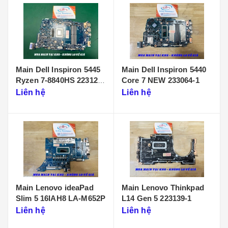
Main Dell Inspiron 5445
Main Dell Inspiron 5440
Ryzen 7-8840HS 223125-
Core 7 NEW 233064-1
1
Liên hệ
Liên hệ
Main Lenovo ideaPad
Main Lenovo Thinkpad
Slim 5 16IAH8 LA-M652P
L14 Gen 5 223139-1
Liên hệ
Liên hệ