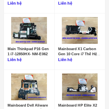
D901
Liên hệ
Liên hệ
Main Thinkpad P16 Gen
Mainboard X1 Carbon
1 i7-12850HX- NM-E062
Gen 10 Core i7 Thế Hệ
12 - NM-D961
Liên hệ
Liên hệ
Mainboard Dell Aliware
Mainboard HP Elite X2