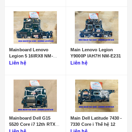
Mainboard Lenovo
Main Lenovo Legion
Legion 5 16IRX8 NM-
Y9000P IAH7H NM-E231
F901
Liên hệ
Liên hệ
Mainboard Dell G15
Main Dell Latitude 7430 -
5520 Core i7 12th RTX
7330 Core i Thế hệ 12
3050 LA-655P
Liên hệ
Liên hệ