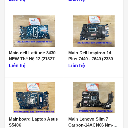
Main dell Latitude 3430
Main Dell Inspiron 14
NEW Thế Hệ 12 (213274-
Plus 7440 - 7640 (233086-
1)
1)
Liên hệ
Liên hệ
Mainboard Laptop Asus
Main Lenovo Slim 7
S5406
Carbon-14ACN06 Nm-