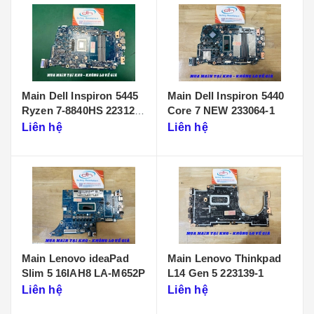
Main Dell Inspiron 5445
Main Dell Inspiron 5440
Ryzen 7-8840HS 223125-
Core 7 NEW 233064-1
1
Liên hệ
Liên hệ
Main Lenovo ideaPad
Main Lenovo Thinkpad
Slim 5 16IAH8 LA-M652P
L14 Gen 5 223139-1
Liên hệ
Liên hệ