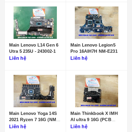
Main Lenovo L14 Gen 6
Main Lenovo Legion5
Utra 5 235U - 243002-1
Pro 16AIH7H NM-E231
Liên hệ
Liên hệ
Main Lenovo Yoga 14S
Main Thinkbook X IMH
2021 Ryzen 7 16G (NM-
AI ultra 9 16G (PCB
D431)
KB340 NMF641)
Liên hệ
Liên hệ