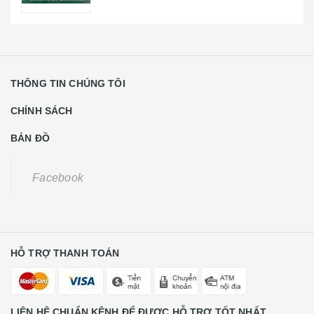
BẢN ĐỒ
Facebook
HỖ TRỢ THANH TOÁN
LIÊN HỆ CHUẨN KÊNH ĐỂ ĐƯỢC HỖ TRỢ TỐT NHẤT
Khách Hàng Lẻ Liên Hệ
0931668789
CE Liên Hệ
0988584591
Số 22 Lương Thế Vinh - Phường Trung Văn - Quận Nam Từ
Liên - TP Hà Hội