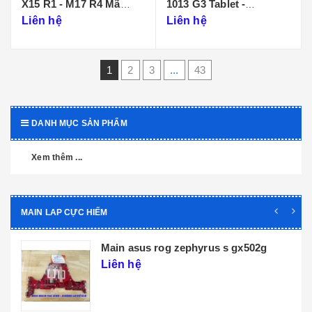
X15 R1 - M17 R4 Mã
1013 G3 Tablet -
Main LA-K471P
DA0D99MBAI0
Liên hệ
Liên hệ
1
2
3
...
43
DANH MỤC SẢN PHẨM
Xem thêm ...
MAIN LAP CỰC HIẾM
Main dell xps 9320 core i5 i7 th12 la-
l071p
Liên hệ