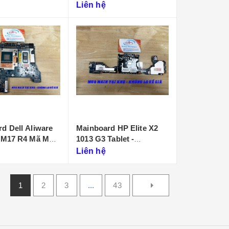
D901
Liên hệ
d Dell Aliware
Mainboard HP Elite X2
 M17 R4 Mã Main
1013 G3 Tablet -
P
DA0D99MBAI0
Liên hệ
1
2
3
...
43