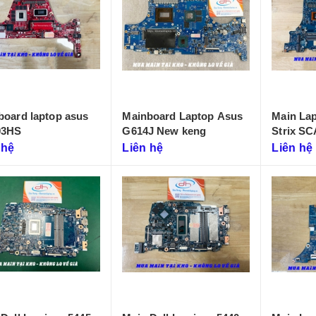
board laptop asus
Mainboard Laptop Asus
Main La
03HS
G614J New keng
Strix S
 hệ
Liên hệ
Liên hệ