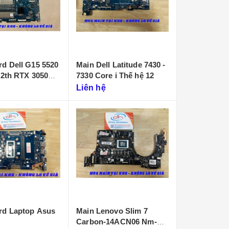
d Dell G15 5520
Main Dell Latitude 7430 -
12th RTX 3050
7330 Core i Thế hệ 12
Liên hệ
rd Laptop Asus
Main Lenovo Slim 7
Carbon-14ACN06 Nm-