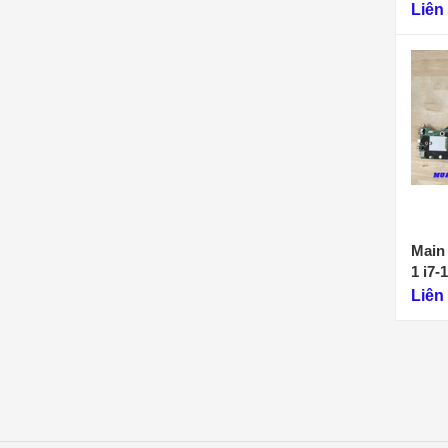
1)
Liên
Main
1 i7
Liên