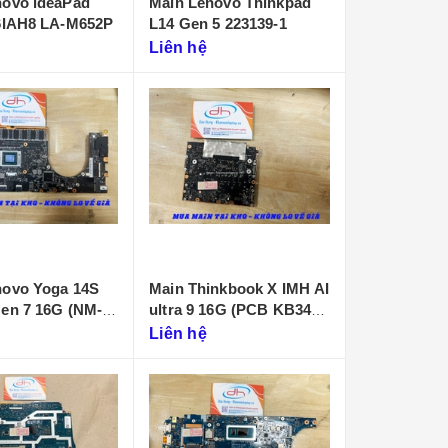
novo ideaPad
Main Lenovo Thinkpad
16IAH8 LA-M652P
L14 Gen 5 223139-1
Liên hệ
novo Yoga 14S
Main Thinkbook X IMH AI
 7 16G (NM-
ultra 9 16G (PCB KB340
NMF641)
Liên hệ