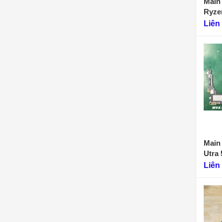
Main 
-1
ệ
Ryze
1
Liên
Main
Utra 
Liên