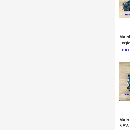
Main
Legi
F901
Liên
Main 
NEW 