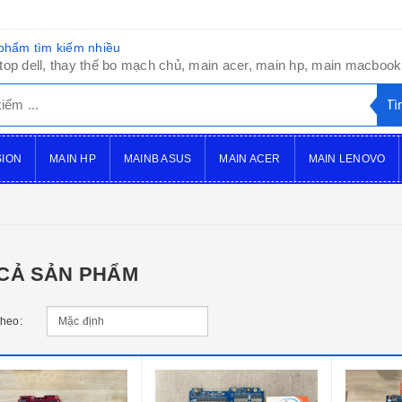
phẩm tìm kiếm nhiều
top dell, thay thế bo mạch chủ, main acer, main hp, main macbook,
SION
MAIN HP
MAINB ASUS
MAIN ACER
MAIN LENOVO
 CẢ SẢN PHẨM
theo: