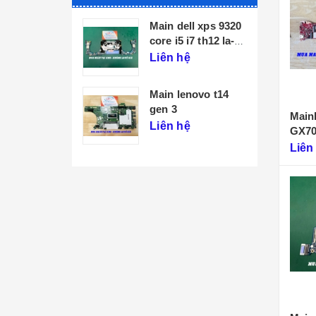
sus rog
Main dell xps 9320
us s gx502g
core i5 i7 th12 la-
l071p
ệ
Liên hệ
sus zenbook
Main lenovo t14
za
gen 3
Main
ệ
Liên hệ
GX7
Liên
ll g15 5511
60 i7 gen 11
ệ
ll inspiron
ệ
ll laitude
540 13th