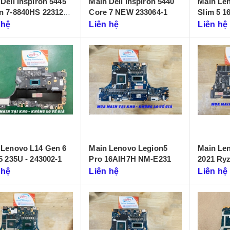
Dell Inspiron 5445
Main Dell Inspiron 5440
Main Le
n 7-8840HS 223125-
Core 7 NEW 233064-1
Slim 5 
 hệ
Liên hệ
Liên hệ
 Lenovo L14 Gen 6
Main Lenovo Legion5
Main Le
5 235U - 243002-1
Pro 16AIH7H NM-E231
2021 Ryzen
D431)
 hệ
Liên hệ
Liên hệ