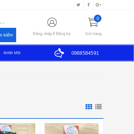
0
...
Đăng nhập
Đăng ký
Giỏ hàng
0988584591
MAIN MSI