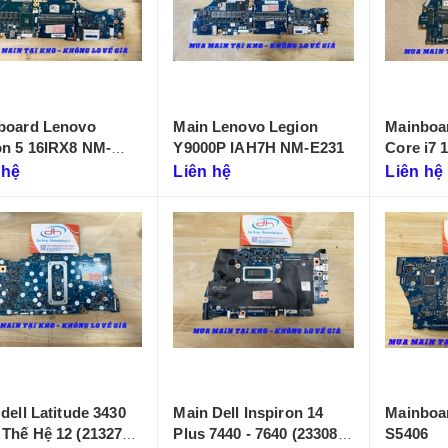
board Lenovo
Main Lenovo Legion
Mainboar
on 5 16IRX8 NM-
Y9000P IAH7H NM-E231
Core i7 
LA-655P
 hệ
Liên hệ
Liên hệ
dell Latitude 3430
Main Dell Inspiron 14
Mainboa
Thế Hệ 12 (213274-
Plus 7440 - 7640 (233086-
S5406