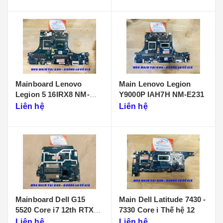
Mainboard Lenovo
Main Lenovo Legion
Legion 5 16IRX8 NM-
Y9000P IAH7H NM-E231
F901
Liên hệ
Liên hệ
Mainboard Dell G15
Main Dell Latitude 7430 -
5520 Core i7 12th RTX
7330 Core i Thế hệ 12
3050 LA-655P
Liên hệ
Liên hệ