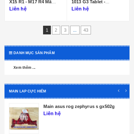
X15 R1 - M17 R4 Mã
1013 G3 Tablet -
Main LA-K471P
DA0D99MBAI0
Liên hệ
Liên hệ
1
2
3
...
43
DANH MỤC SẢN PHẨM
Xem thêm ...
MAIN LAP CỰC HIẾM
Main dell xps 9320 core i5 i7 th12 la-
l071p
Liên hệ