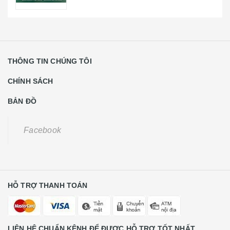
BẢN ĐỒ
Facebook
HỖ TRỢ THANH TOÁN
LIÊN HỆ CHUẨN KÊNH ĐỂ ĐƯỢC HỖ TRỢ TỐT NHẤT
Khách Hàng Lẻ Liên Hệ
0931668789
CE Liên Hệ
0988584591
Số 22 Lương Thế Vinh - Phường Trung Văn - Quận Nam Từ