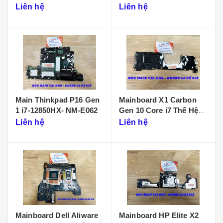
D901
Liên hệ
Liên hệ
Main Thinkpad P16 Gen
Mainboard X1 Carbon
1 i7-12850HX- NM-E062
Gen 10 Core i7 Thế Hệ
12 - NM-D961
Liên hệ
Liên hệ
Mainboard Dell Aliware
Mainboard HP Elite X2