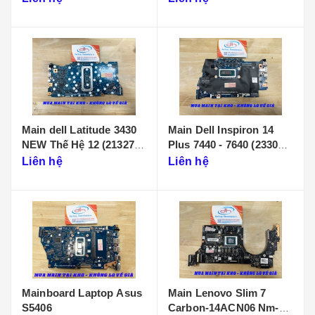
Main dell Latitude 3430
Main Dell Inspiron 14
NEW Thế Hệ 12 (213274-
Plus 7440 - 7640 (233086-
1)
1)
Liên hệ
Liên hệ
Mainboard Laptop Asus
Main Lenovo Slim 7
S5406
Carbon-14ACN06 Nm-