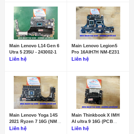
Main Lenovo L14 Gen 6
Main Lenovo Legion5
Utra 5 235U - 243002-1
Pro 16AIH7H NM-E231
Liên hệ
Liên hệ
Main Lenovo Yoga 14S
Main Thinkbook X IMH
2021 Ryzen 7 16G (NM-
AI ultra 9 16G (PCB
D431)
KB340 NMF641)
Liên hệ
Liên hệ