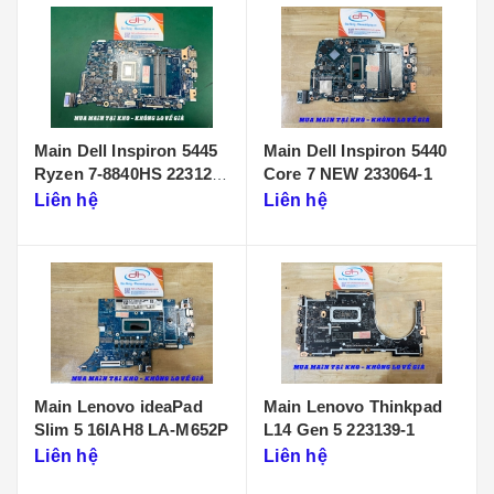
Main Dell Inspiron 5445
Main Dell Inspiron 5440
Ryzen 7-8840HS 223125-
Core 7 NEW 233064-1
1
Liên hệ
Liên hệ
Main Lenovo ideaPad
Main Lenovo Thinkpad
Slim 5 16IAH8 LA-M652P
L14 Gen 5 223139-1
Liên hệ
Liên hệ