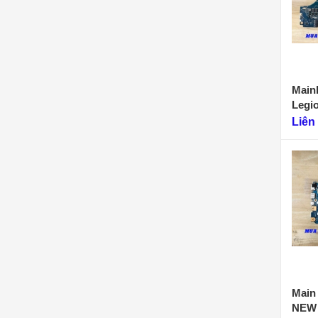
Main
Legi
F901
Liên
Main 
NEW 