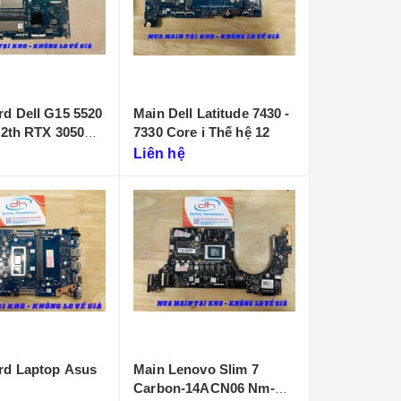
d Dell G15 5520
Main Dell Latitude 7430 -
12th RTX 3050
7330 Core i Thế hệ 12
Liên hệ
rd Laptop Asus
Main Lenovo Slim 7
Carbon-14ACN06 Nm-