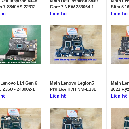
Dell Inspiron 5445
Main Dell Inspiron 5440
Main Le
n 7-8840HS 223125-
Core 7 NEW 233064-1
Slim 5 
 hệ
Liên hệ
Liên hệ
 Lenovo L14 Gen 6
Main Lenovo Legion5
Main Le
5 235U - 243002-1
Pro 16AIH7H NM-E231
2021 Ryzen
D431)
 hệ
Liên hệ
Liên hệ