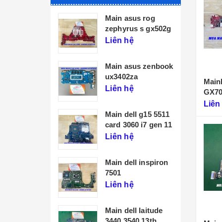
Main asus rog
zephyrus s gx502g
Liên hệ
Main asus zenbook
ux3402za
Main
Liên hệ
GX7
Liên
Main dell g15 5511
card 3060 i7 gen 11
Liên hệ
Main dell inspiron
7501
Liên hệ
Main dell laitude
3440 3540 13th