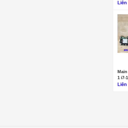
1)
Liên
Main
1 i7
Liên