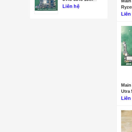
Main 
213247-1
Liên hệ
Ryze
1
Liên
Main
Utra 
Liên