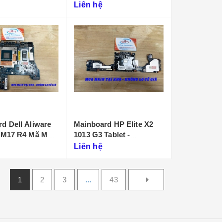
D901
Liên hệ
d Dell Aliware
Mainboard HP Elite X2
 M17 R4 Mã Main
1013 G3 Tablet -
P
DA0D99MBAI0
Liên hệ
1
2
3
...
43