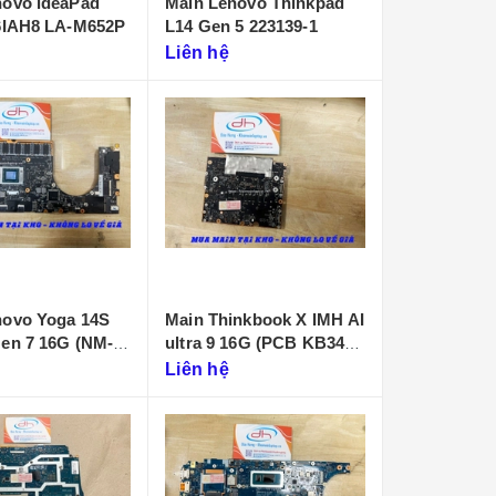
novo ideaPad
Main Lenovo Thinkpad
16IAH8 LA-M652P
L14 Gen 5 223139-1
Liên hệ
novo Yoga 14S
Main Thinkbook X IMH AI
 7 16G (NM-
ultra 9 16G (PCB KB340
NMF641)
Liên hệ