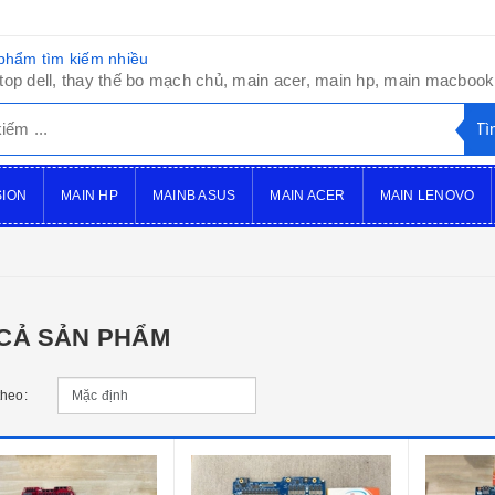
phẩm tìm kiếm nhiều
top dell, thay thế bo mạch chủ, main acer, main hp, main macbook,
SION
MAIN HP
MAINB ASUS
MAIN ACER
MAIN LENOVO
 CẢ SẢN PHẨM
theo: