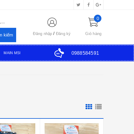
0
...
Đăng nhập
Đăng ký
Giỏ hàng
0988584591
MAIN MSI