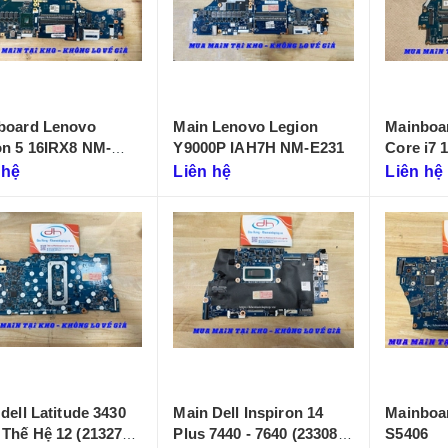
board Lenovo
Main Lenovo Legion
Mainboar
on 5 16IRX8 NM-
Y9000P IAH7H NM-E231
Core i7 
LA-655P
 hệ
Liên hệ
Liên hệ
dell Latitude 3430
Main Dell Inspiron 14
Mainboa
Thế Hệ 12 (213274-
Plus 7440 - 7640 (233086-
S5406