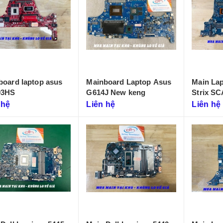
Main dell xps 9320
core i5 i7 th12 la-
l071p
Liên hệ
Main lenovo t14
gen 3
board laptop asus
Mainboard Laptop Asus
Main La
Liên hệ
03HS
G614J New keng
Strix S
 hệ
Liên hệ
Liên hệ