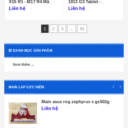
X15 R1 - M17 R4 Mã
1013 G3 Tablet -
Main LA-K471P
DA0D99MBAI0
Liên hệ
Liên hệ
1
2
3
...
43
DANH MỤC SẢN PHẨM
Xem thêm ...
MAIN LAP CỰC HIẾM
Main dell xps 9320 core i5 i7 th12 la-
l071p
Liên hệ