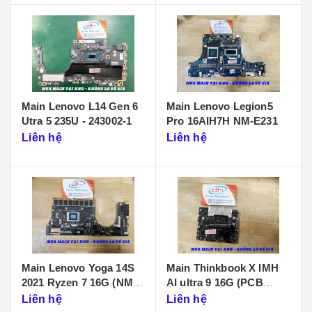
Main Lenovo L14 Gen 6
Main Lenovo Legion5
Utra 5 235U - 243002-1
Pro 16AIH7H NM-E231
Liên hệ
Liên hệ
Main Lenovo Yoga 14S
Main Thinkbook X IMH
2021 Ryzen 7 16G (NM-
AI ultra 9 16G (PCB
D431)
KB340 NMF641)
Liên hệ
Liên hệ