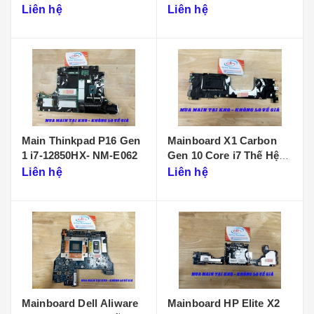
D901
Liên hệ
Liên hệ
Main Thinkpad P16 Gen
Mainboard X1 Carbon
1 i7-12850HX- NM-E062
Gen 10 Core i7 Thế Hệ
12 - NM-D961
Liên hệ
Liên hệ
Mainboard Dell Aliware
Mainboard HP Elite X2