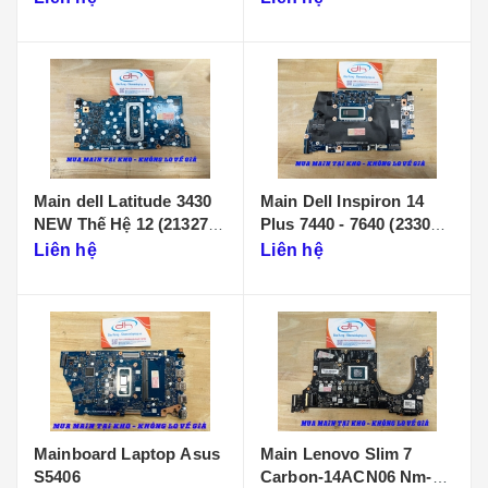
Main dell Latitude 3430
Main Dell Inspiron 14
NEW Thế Hệ 12 (213274-
Plus 7440 - 7640 (233086-
1)
1)
Liên hệ
Liên hệ
Mainboard Laptop Asus
Main Lenovo Slim 7
S5406
Carbon-14ACN06 Nm-