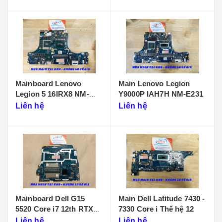
Mainboard Lenovo
Main Lenovo Legion
Legion 5 16IRX8 NM-
Y9000P IAH7H NM-E231
F901
Liên hệ
Liên hệ
Mainboard Dell G15
Main Dell Latitude 7430 -
5520 Core i7 12th RTX
7330 Core i Thế hệ 12
3050 LA-655P
Liên hệ
Liên hệ