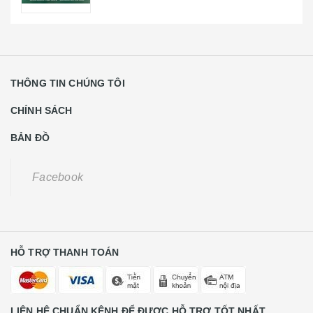
THÔNG TIN CHÚNG TÔI
CHÍNH SÁCH
BẢN ĐỒ
Facebook
HỖ TRỢ THANH TOÁN
LIÊN HỆ CHUẨN KÊNH ĐỂ ĐƯỢC HỖ TRỢ TỐT NHẤT
Khách Hàng Lẻ Liên Hệ
0931668789
CE Liên Hệ
0988584591