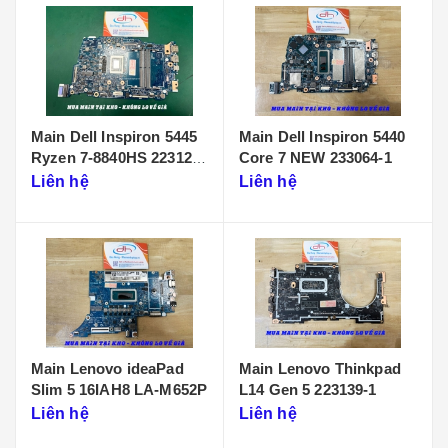
Main Dell Inspiron 5445
Main Dell Inspiron 5440
Ryzen 7-8840HS 223125-
Core 7 NEW 233064-1
1
Liên hệ
Liên hệ
Main Lenovo ideaPad
Main Lenovo Thinkpad
Slim 5 16IAH8 LA-M652P
L14 Gen 5 223139-1
Liên hệ
Liên hệ