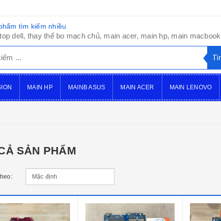
phẩm tìm kiếm nhiều
top dell, thay thế bo mạch chủ, main acer, main hp, main macbook,
SION
MAIN HP
MAINB ASUS
MAIN ACER
MAIN LENOVO
 CẢ SẢN PHẨM
theo: