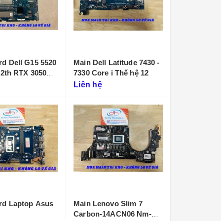
d Dell G15 5520
Main Dell Latitude 7430 -
12th RTX 3050
7330 Core i Thế hệ 12
Liên hệ
rd Laptop Asus
Main Lenovo Slim 7
Carbon-14ACN06 Nm-