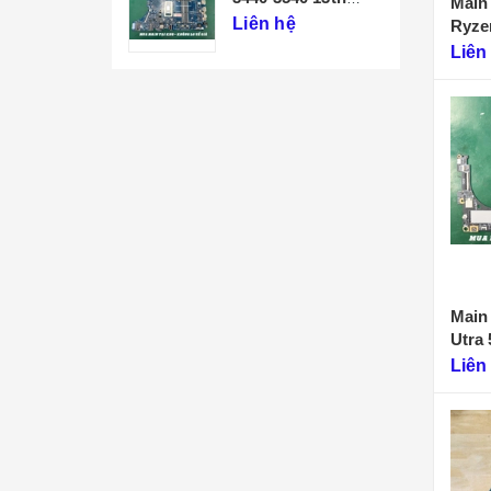
Main 
213247-1
Liên hệ
Ryze
1
Liên
Main
Utra 
Liên