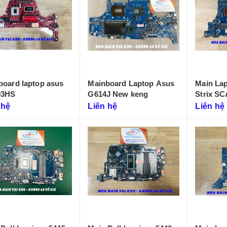
Main dell xps 9320
core i5 i7 th12 la-
l071p
Liên hệ
Main lenovo t14
gen 3
board laptop asus
Mainboard Laptop Asus
Main La
Liên hệ
03HS
G614J New keng
Strix S
 hệ
Liên hệ
Liên hệ