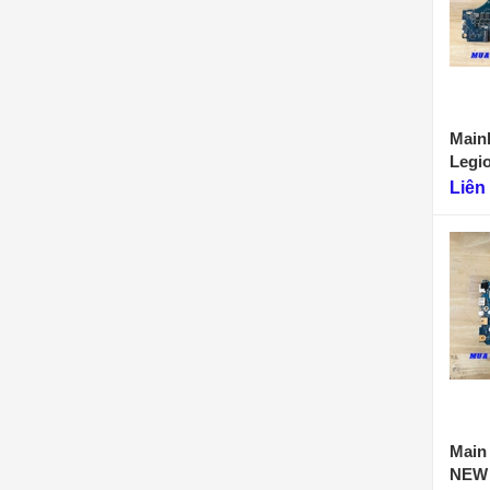
Main
Legi
F901
Liên
Main 
NEW 