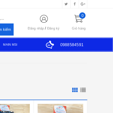
0
...
Đăng nhập
Đăng ký
Giỏ hàng
0988584591
MAIN MSI