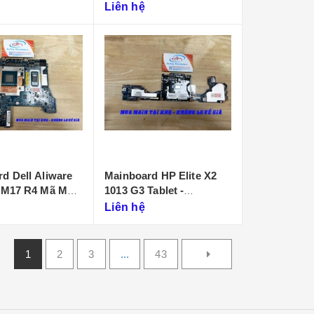
D901
Liên hệ
d Dell Aliware
Mainboard HP Elite X2
 M17 R4 Mã Main
1013 G3 Tablet -
P
DA0D99MBAI0
Liên hệ
1
2
3
...
43