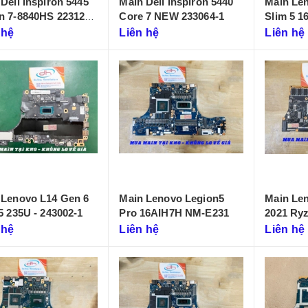
Dell Inspiron 5445
Main Dell Inspiron 5440
Main Le
n 7-8840HS 223125-
Core 7 NEW 233064-1
Slim 5 
 hệ
Liên hệ
Liên hệ
 Lenovo L14 Gen 6
Main Lenovo Legion5
Main Le
5 235U - 243002-1
Pro 16AIH7H NM-E231
2021 Ryzen
D431)
 hệ
Liên hệ
Liên hệ