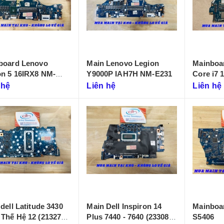
board Lenovo
Main Lenovo Legion
Mainboar
on 5 16IRX8 NM-
Y9000P IAH7H NM-E231
Core i7 
LA-655P
 hệ
Liên hệ
Liên hệ
dell Latitude 3430
Main Dell Inspiron 14
Mainboa
Thế Hệ 12 (213274-
Plus 7440 - 7640 (233086-
S5406