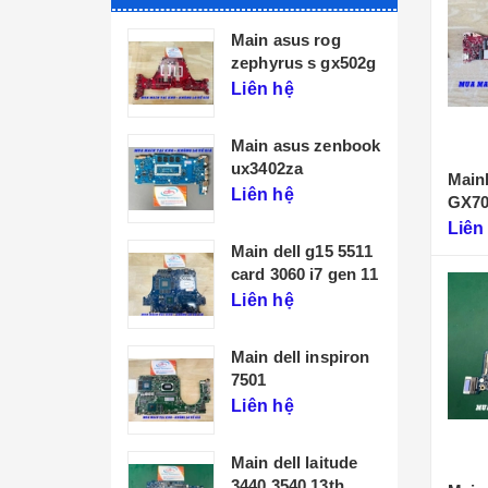
Main asus rog
zephyrus s gx502g
Liên hệ
Main asus zenbook
ux3402za
Main
Liên hệ
GX7
Liên
Main dell g15 5511
card 3060 i7 gen 11
Liên hệ
Main dell inspiron
7501
Liên hệ
Main dell laitude
3440 3540 13th