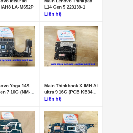
novo ideaPad
Main Lenovo Thinkpad
16IAH8 LA-M652P
L14 Gen 5 223139-1
Liên hệ
novo Yoga 14S
Main Thinkbook X IMH AI
 7 16G (NM-
ultra 9 16G (PCB KB340
NMF641)
Liên hệ