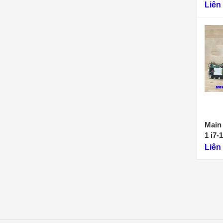
1)
Liên
Main
1 i7
Liên