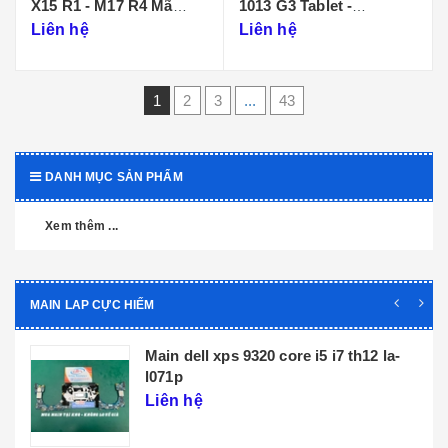
X15 R1 - M17 R4 Mã
1013 G3 Tablet -
Main LA-K471P
DA0D99MBAI0
Liên hệ
Liên hệ
1
2
3
...
43
DANH MỤC SẢN PHẨM
Xem thêm ...
MAIN LAP CỰC HIẾM
Main dell xps 9320 core i5 i7 th12 la-
l071p
Liên hệ