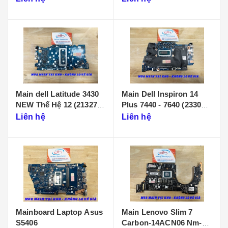
Main dell Latitude 3430
Main Dell Inspiron 14
NEW Thế Hệ 12 (213274-
Plus 7440 - 7640 (233086-
1)
1)
Liên hệ
Liên hệ
Mainboard Laptop Asus
Main Lenovo Slim 7
S5406
Carbon-14ACN06 Nm-