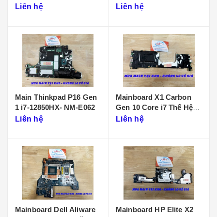
D901
Liên hệ
Liên hệ
Main Thinkpad P16 Gen
Mainboard X1 Carbon
1 i7-12850HX- NM-E062
Gen 10 Core i7 Thế Hệ
12 - NM-D961
Liên hệ
Liên hệ
Mainboard Dell Aliware
Mainboard HP Elite X2