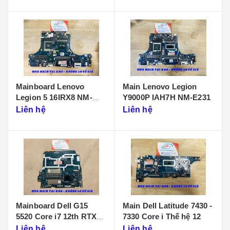
Mainboard Lenovo
Main Lenovo Legion
Legion 5 16IRX8 NM-
Y9000P IAH7H NM-E231
F901
Liên hệ
Liên hệ
Mainboard Dell G15
Main Dell Latitude 7430 -
5520 Core i7 12th RTX
7330 Core i Thế hệ 12
3050 LA-655P
Liên hệ
Liên hệ