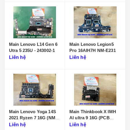
Main Lenovo L14 Gen 6
Main Lenovo Legion5
Utra 5 235U - 243002-1
Pro 16AIH7H NM-E231
Liên hệ
Liên hệ
Main Lenovo Yoga 14S
Main Thinkbook X IMH
2021 Ryzen 7 16G (NM-
AI ultra 9 16G (PCB
D431)
KB340 NMF641)
Liên hệ
Liên hệ