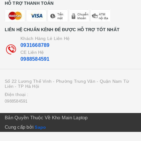
HỖ TRỢ THANH TOÁN
LIÊN HỆ CHUẨN KÊNH ĐỂ ĐƯỢC HỖ TRỢ TỐT NHẤT
Khách Hàng Lẻ Liên Hệ
0931668789
CE Liên Hệ
0988584591
Số 22 Lương Thế Vinh - Phường Trung Văn - Quận Nam Từ
Liên - TP Hà Hội
Điện thoại :
0988584591
Bản Quyền Thuộc Về Kho Main Laptop
Cung cấp bởi
Sapo