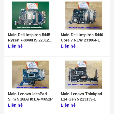
Main Dell Inspiron 5445
Main Dell Inspiron 5440
Ryzen 7-8840HS 223125-
Core 7 NEW 233064-1
1
Liên hệ
Liên hệ
Main Lenovo ideaPad
Main Lenovo Thinkpad
Slim 5 16IAH8 LA-M652P
L14 Gen 5 223139-1
Liên hệ
Liên hệ