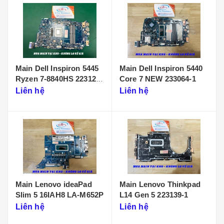
Main Dell Inspiron 5445
Main Dell Inspiron 5440
Ryzen 7-8840HS 223125-
Core 7 NEW 233064-1
1
Liên hệ
Liên hệ
Main Lenovo ideaPad
Main Lenovo Thinkpad
Slim 5 16IAH8 LA-M652P
L14 Gen 5 223139-1
Liên hệ
Liên hệ