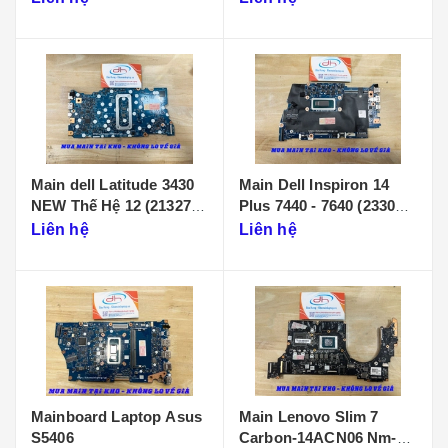
Main dell Latitude 3430
Main Dell Inspiron 14
NEW Thế Hệ 12 (213274-
Plus 7440 - 7640 (233086-
1)
1)
Liên hệ
Liên hệ
Mainboard Laptop Asus
Main Lenovo Slim 7
S5406
Carbon-14ACN06 Nm-