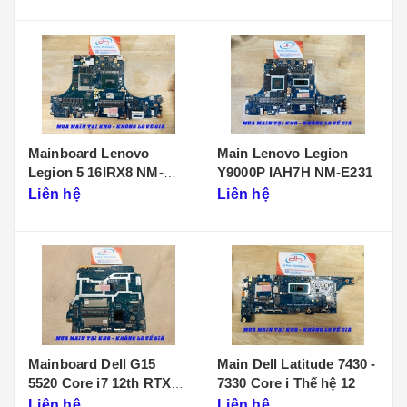
Mainboard Lenovo
Main Lenovo Legion
Legion 5 16IRX8 NM-
Y9000P IAH7H NM-E231
F901
Liên hệ
Liên hệ
Mainboard Dell G15
Main Dell Latitude 7430 -
5520 Core i7 12th RTX
7330 Core i Thế hệ 12
3050 LA-655P
Liên hệ
Liên hệ