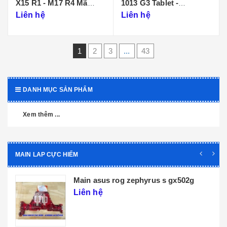
X15 R1 - M17 R4 Mã
1013 G3 Tablet -
Main LA-K471P
DA0D99MBAI0
Liên hệ
Liên hệ
1
2
3
...
43
DANH MỤC SẢN PHẨM
Xem thêm ...
MAIN LAP CỰC HIẾM
Main dell xps 9320 core i5 i7 th12 la-
l071p
Liên hệ