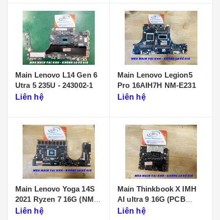
Main Lenovo L14 Gen 6
Main Lenovo Legion5
Utra 5 235U - 243002-1
Pro 16AIH7H NM-E231
Liên hệ
Liên hệ
Main Lenovo Yoga 14S
Main Thinkbook X IMH
2021 Ryzen 7 16G (NM-
AI ultra 9 16G (PCB
D431)
KB340 NMF641)
Liên hệ
Liên hệ