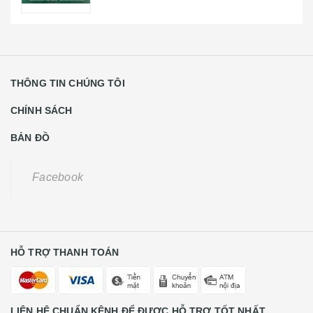
BẢN ĐỒ
Facebook
HỖ TRỢ THANH TOÁN
LIÊN HỆ CHUẨN KÊNH ĐỂ ĐƯỢC HỖ TRỢ TỐT NHẤT
Khách Hàng Lẻ Liên Hệ
0931668789
CE Liên Hệ
0988584591
Số 22 Lương Thế Vinh - Phường Trung Văn - Quận Nam Từ