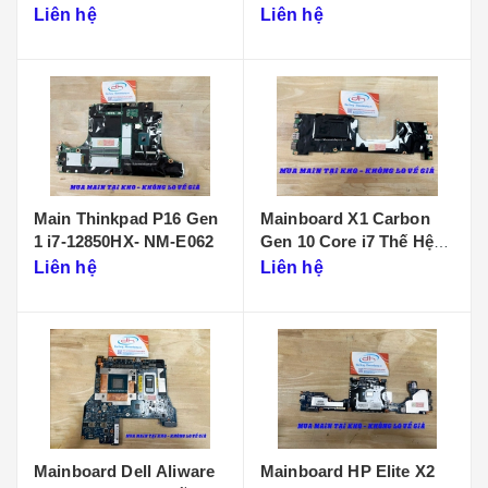
D901
Liên hệ
Liên hệ
Main Thinkpad P16 Gen
Mainboard X1 Carbon
1 i7-12850HX- NM-E062
Gen 10 Core i7 Thế Hệ
12 - NM-D961
Liên hệ
Liên hệ
Mainboard Dell Aliware
Mainboard HP Elite X2