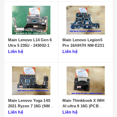
Main Lenovo L14 Gen 6
Main Lenovo Legion5
Utra 5 235U - 243002-1
Pro 16AIH7H NM-E231
Liên hệ
Liên hệ
Main Lenovo Yoga 14S
Main Thinkbook X IMH
2021 Ryzen 7 16G (NM-
AI ultra 9 16G (PCB
D431)
KB340 NMF641)
Liên hệ
Liên hệ