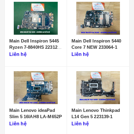
Main Dell Inspiron 5445
Main Dell Inspiron 5440
Ryzen 7-8840HS 223125-
Core 7 NEW 233064-1
1
Liên hệ
Liên hệ
Main Lenovo ideaPad
Main Lenovo Thinkpad
Slim 5 16IAH8 LA-M652P
L14 Gen 5 223139-1
Liên hệ
Liên hệ