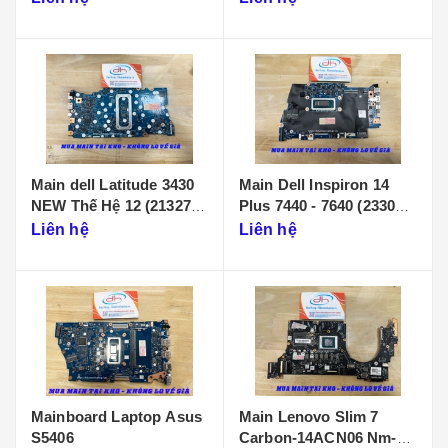
Main dell Latitude 3430
Main Dell Inspiron 14
NEW Thế Hệ 12 (213274-
Plus 7440 - 7640 (233086-
1)
1)
Liên hệ
Liên hệ
Mainboard Laptop Asus
Main Lenovo Slim 7
S5406
Carbon-14ACN06 Nm-