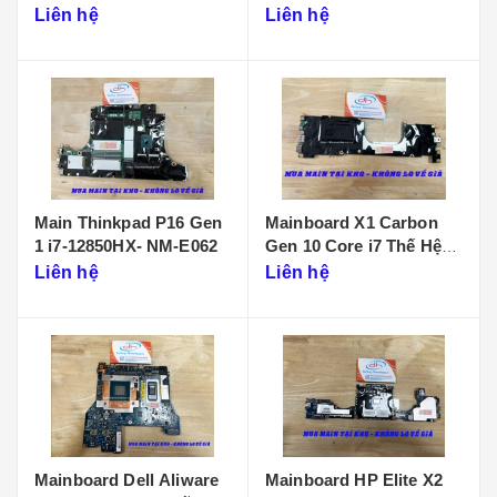
D901
Liên hệ
Liên hệ
Main Thinkpad P16 Gen
Mainboard X1 Carbon
1 i7-12850HX- NM-E062
Gen 10 Core i7 Thế Hệ
12 - NM-D961
Liên hệ
Liên hệ
Mainboard Dell Aliware
Mainboard HP Elite X2