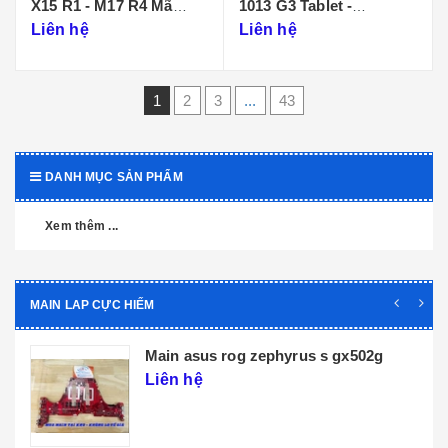
X15 R1 - M17 R4 Mã
1013 G3 Tablet -
Main LA-K471P
DA0D99MBAI0
Liên hệ
Liên hệ
1
2
3
...
43
DANH MỤC SẢN PHẨM
Xem thêm ...
MAIN LAP CỰC HIẾM
Main dell xps 9320 core i5 i7 th12 la-
l071p
Liên hệ