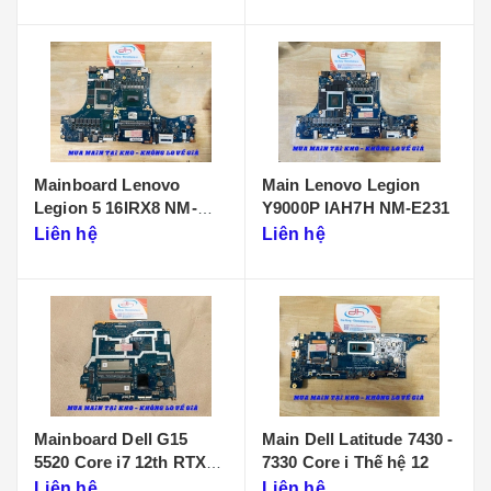
Mainboard Lenovo
Main Lenovo Legion
Legion 5 16IRX8 NM-
Y9000P IAH7H NM-E231
F901
Liên hệ
Liên hệ
Mainboard Dell G15
Main Dell Latitude 7430 -
5520 Core i7 12th RTX
7330 Core i Thế hệ 12
3050 LA-655P
Liên hệ
Liên hệ