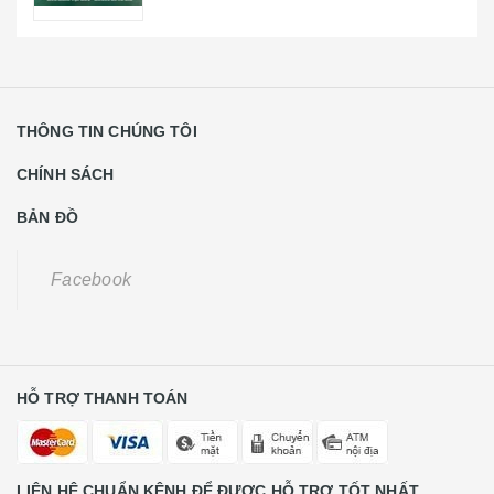
HỖ TRỢ THANH TOÁN
LIÊN HỆ CHUẨN KÊNH ĐỂ ĐƯỢC HỖ TRỢ TỐT NHẤT
Khách Hàng Lẻ Liên Hệ
0931668789
CE Liên Hệ
0988584591
Số 22 Lương Thế Vinh - Phường Trung Văn - Quận Nam Từ
Liên - TP Hà Hội
Điện thoại :
0988584591
Bản Quyền Thuộc Về Kho Main Laptop
Cung cấp bởi
Sapo