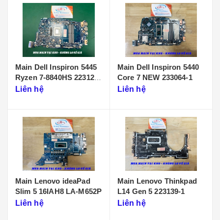
Main Dell Inspiron 5445
Main Dell Inspiron 5440
Ryzen 7-8840HS 223125-
Core 7 NEW 233064-1
1
Liên hệ
Liên hệ
Main Lenovo ideaPad
Main Lenovo Thinkpad
Slim 5 16IAH8 LA-M652P
L14 Gen 5 223139-1
Liên hệ
Liên hệ