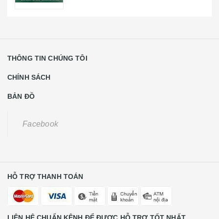
THÔNG TIN CHÚNG TÔI
CHÍNH SÁCH
BẢN ĐỒ
Facebook
HỖ TRỢ THANH TOÁN
LIÊN HỆ CHUẨN KÊNH ĐỂ ĐƯỢC HỖ TRỢ TỐT NHẤT
Khách Hàng Lẻ Liên Hệ
0931668789
CE Liên Hệ
0988584591