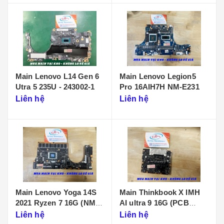
Main Lenovo L14 Gen 6
Main Lenovo Legion5
Utra 5 235U - 243002-1
Pro 16AIH7H NM-E231
Liên hệ
Liên hệ
Main Lenovo Yoga 14S
Main Thinkbook X IMH
2021 Ryzen 7 16G (NM-
AI ultra 9 16G (PCB
D431)
KB340 NMF641)
Liên hệ
Liên hệ