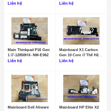
D901
Liên hệ
Liên hệ
Main Thinkpad P16 Gen
Mainboard X1 Carbon
1 i7-12850HX- NM-E062
Gen 10 Core i7 Thế Hệ
12 - NM-D961
Liên hệ
Liên hệ
Mainboard Dell Aliware
Mainboard HP Elite X2