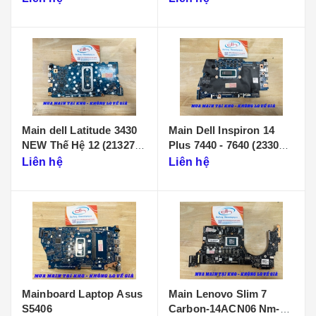
Main dell Latitude 3430
Main Dell Inspiron 14
NEW Thế Hệ 12 (213274-
Plus 7440 - 7640 (233086-
1)
1)
Liên hệ
Liên hệ
Mainboard Laptop Asus
Main Lenovo Slim 7
S5406
Carbon-14ACN06 Nm-