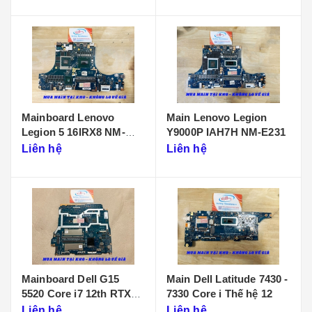
Mainboard Lenovo
Main Lenovo Legion
Legion 5 16IRX8 NM-
Y9000P IAH7H NM-E231
F901
Liên hệ
Liên hệ
Mainboard Dell G15
Main Dell Latitude 7430 -
5520 Core i7 12th RTX
7330 Core i Thế hệ 12
3050 LA-655P
Liên hệ
Liên hệ