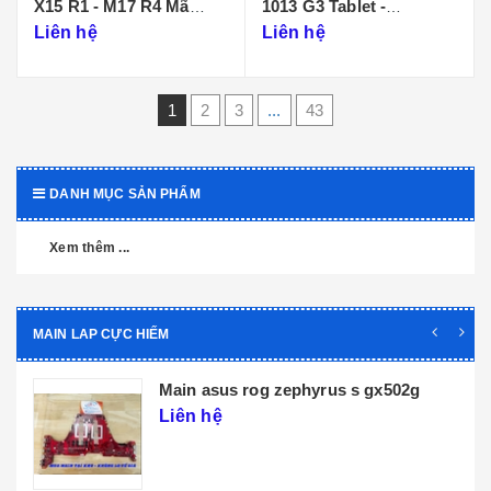
X15 R1 - M17 R4 Mã
1013 G3 Tablet -
Main LA-K471P
DA0D99MBAI0
Liên hệ
Liên hệ
1
2
3
...
43
DANH MỤC SẢN PHẨM
Xem thêm ...
MAIN LAP CỰC HIẾM
Main dell xps 9320 core i5 i7 th12 la-
l071p
Liên hệ