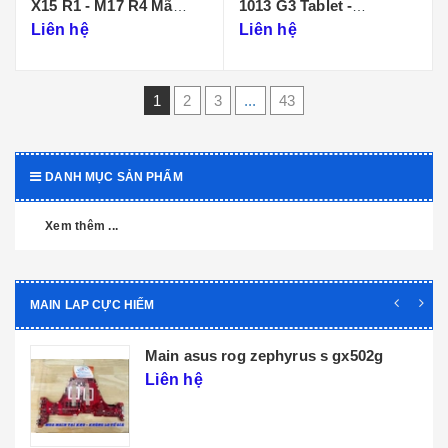
X15 R1 - M17 R4 Mã
1013 G3 Tablet -
Main LA-K471P
DA0D99MBAI0
Liên hệ
Liên hệ
1
2
3
...
43
DANH MỤC SẢN PHẨM
Xem thêm ...
MAIN LAP CỰC HIẾM
2g
Main dell xps 9320 core i5 i7 th12 la-
l071p
Liên hệ