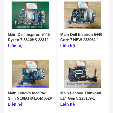
Main Dell Inspiron 5445
Main Dell Inspiron 5440
Ryzen 7-8840HS 223125-
Core 7 NEW 233064-1
1
Liên hệ
Liên hệ
Main Lenovo ideaPad
Main Lenovo Thinkpad
Slim 5 16IAH8 LA-M652P
L14 Gen 5 223139-1
Liên hệ
Liên hệ