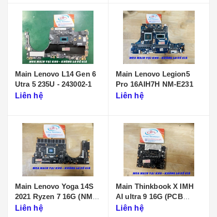
Main Lenovo L14 Gen 6
Main Lenovo Legion5
Utra 5 235U - 243002-1
Pro 16AIH7H NM-E231
Liên hệ
Liên hệ
Main Lenovo Yoga 14S
Main Thinkbook X IMH
2021 Ryzen 7 16G (NM-
AI ultra 9 16G (PCB
D431)
KB340 NMF641)
Liên hệ
Liên hệ