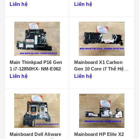
D901
Liên hệ
Liên hệ
Main Thinkpad P16 Gen
Mainboard X1 Carbon
1 i7-12850HX- NM-E062
Gen 10 Core i7 Thế Hệ
12 - NM-D961
Liên hệ
Liên hệ
Mainboard Dell Aliware
Mainboard HP Elite X2