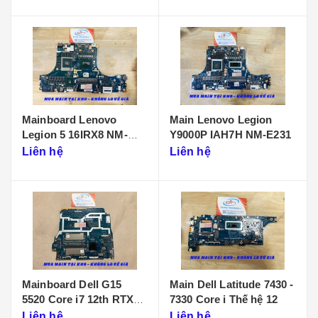
Mainboard Lenovo
Main Lenovo Legion
Legion 5 16IRX8 NM-
Y9000P IAH7H NM-E231
F901
Liên hệ
Liên hệ
Mainboard Dell G15
Main Dell Latitude 7430 -
5520 Core i7 12th RTX
7330 Core i Thế hệ 12
3050 LA-655P
Liên hệ
Liên hệ