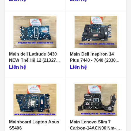
Main dell Latitude 3430
Main Dell Inspiron 14
NEW Thế Hệ 12 (213274-
Plus 7440 - 7640 (233086-
1)
1)
Liên hệ
Liên hệ
Mainboard Laptop Asus
Main Lenovo Slim 7
S5406
Carbon-14ACN06 Nm-